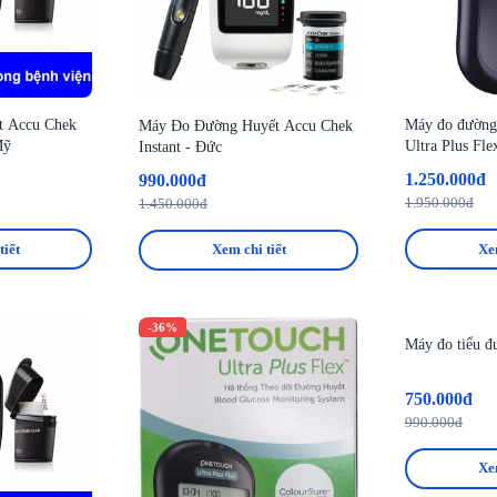
t Accu Chek
Máy đo đường
Máy Đo Đường Huyết Accu Chek
Mỹ
Ultra Plus Fle
Instant - Đức
1.250.000đ
990.000đ
1.950.000đ
1.450.000đ
tiết
Xem
Xem chi tiết
-36%
-24%
Máy đo tiểu 
750.000đ
990.000đ
Xem