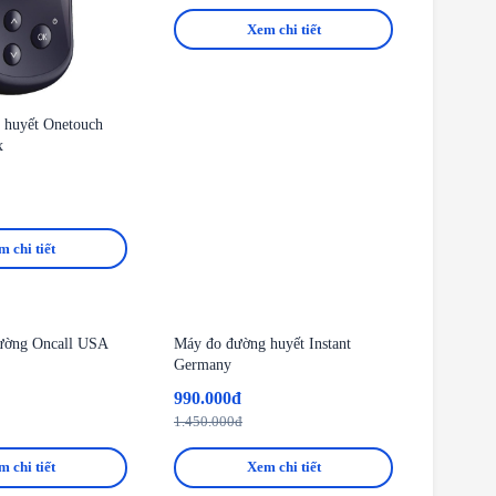
Xem chi tiết
 huyết Onetouch
x
 chi tiết
-32%
đường Oncall USA
Máy đo đường huyết Instant
Germany
990.000đ
1.450.000đ
 chi tiết
Xem chi tiết