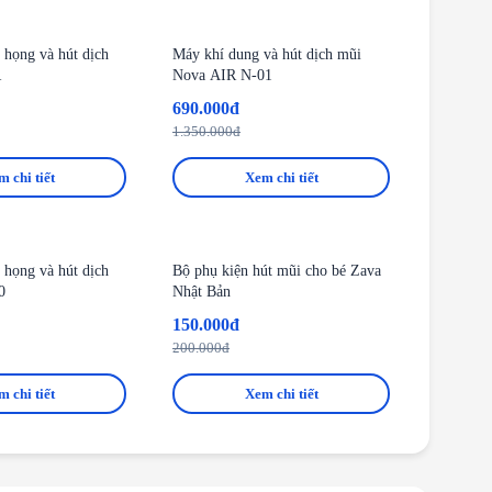
-49%
họng và hút dịch
Máy khí dung và hút dịch mũi
R
Nova AIR N-01
690.000đ
1.350.000đ
 chi tiết
Xem chi tiết
-25%
họng và hút dịch
Bộ phụ kiện hút mũi cho bé Zava
0
Nhật Bản
150.000đ
200.000đ
 chi tiết
Xem chi tiết