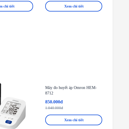
 chi tiết
Xem chi tiết
-18%
Máy đo huyết áp Omron HEM-
8712
850.000đ
1.040.000đ
Xem chi tiết