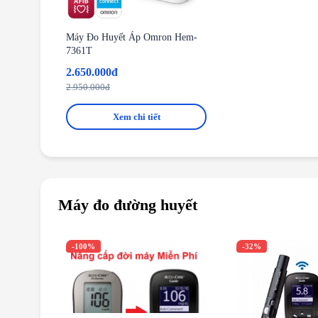
Máy Đo Huyết Áp Omron Hem-
7361T
2.650.000đ
2.950.000đ
Xem chi tiết
Máy đo đường huyết
-100%
-32%