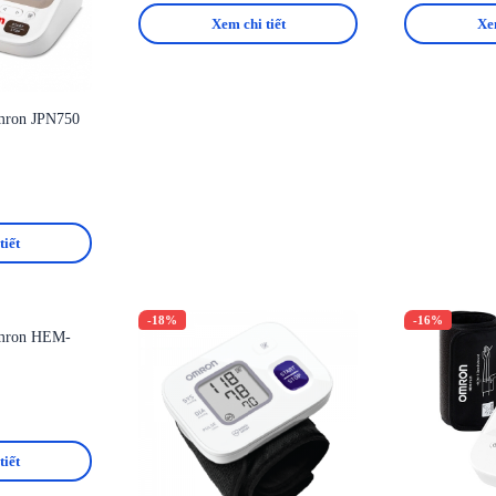
Xem chi tiết
Xem
mron JPN750
tiết
-18%
-16%
Omron HEM-
tiết