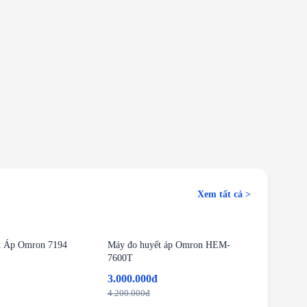
Xem tất cả >
-29%
t Áp Omron 7194
Máy đo huyết áp Omron HEM-
7600T
3.000.000đ
4.200.000đ