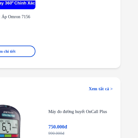
t Áp Omron 7156
 chi tiết
Xem tất cả >
-24%
Máy đo đường huyết OnCall Plus
750.000đ
990.000đ