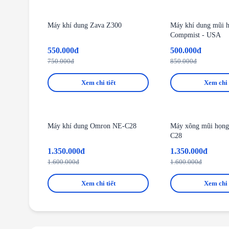
-27%
-41%
Máy khí dung Zava Z300
Máy khí dung mũi 
Compmist - USA
550.000đ
500.000đ
750.000đ
850.000đ
Xem chi tiết
Xem chi 
-16%
-16%
Máy khí dung Omron NE-C28
Máy xông mũi họn
C28
1.350.000đ
1.350.000đ
1.600.000đ
1.600.000đ
Xem chi tiết
Xem chi 