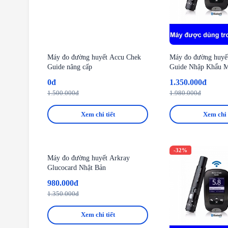
Máy đo đường huyết Accu Chek
Máy đo đường huyế
Guide nâng cấp
Guide Nhập Khẩu 
0đ
1.350.000đ
1.500.000đ
1.980.000đ
Xem chi tiết
Xem chi 
-27%
-32%
Máy đo đường huyết Arkray
Glucocard Nhật Bản
980.000đ
1.350.000đ
Xem chi tiết