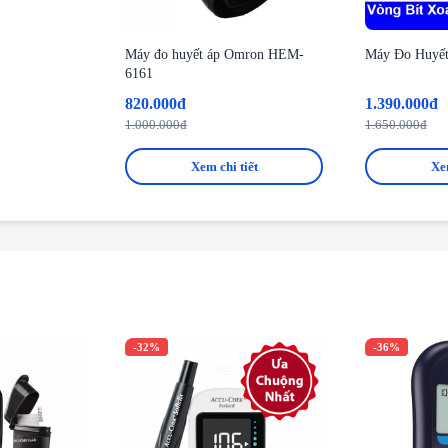
Máy đo huyết áp Omron HEM-
Máy Đo Huyế
6161
820.000đ
1.390.000đ
1.000.000đ
1.650.000đ
Xem chi tiết
Xem
-32%
-36%