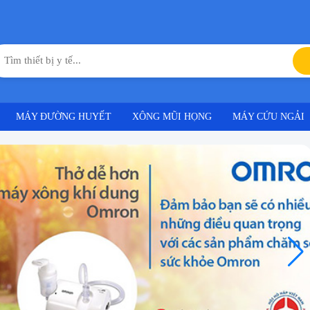
MÁY ĐƯỜNG HUYẾT
XÔNG MŨI HỌNG
MÁY CỨU NGẢI