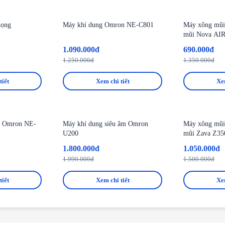
-13%
-49%
họng
Máy khí dung Omron NE-C801
Máy xông mũi 
mũi Nova AI
1.090.000đ
690.000đ
1.250.000đ
1.350.000đ
tiết
Xem chi tiết
Xem
-10%
-30%
g Omron NE-
Máy khí dung siêu âm Omron
Máy xông mũi 
U200
mũi Zava Z35
1.800.000đ
1.050.000đ
1.990.000đ
1.500.000đ
tiết
Xem chi tiết
Xem