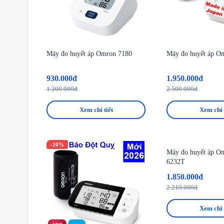
Máy đo huyết áp Omron 7180
Máy đo huyết áp O
930.000đ
1.950.000đ
1.200.000đ
2.500.000đ
Xem chi tiết
Xem chi 
-10%
-16%
Máy đo huyết áp 
6232T
1.850.000đ
2.210.000đ
Xem chi 