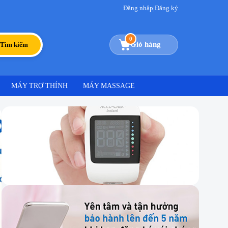
Đăng nhập
|
Đăng ký
0
Giỏ hàng
Tìm kiếm
MÁY TRỢ THÍNH
MÁY MASSAGE