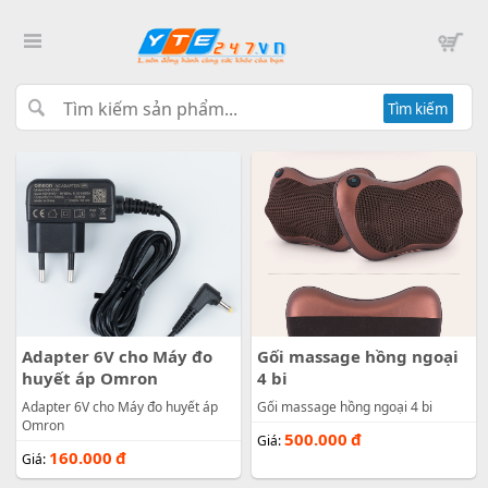
Tìm kiếm
Adapter 6V cho Máy đo
Gối massage hồng ngoại
huyết áp Omron
4 bi
Adapter 6V cho Máy đo huyết áp
Gối massage hồng ngoại 4 bi
Omron
500.000
đ
Giá:
160.000
đ
Giá: