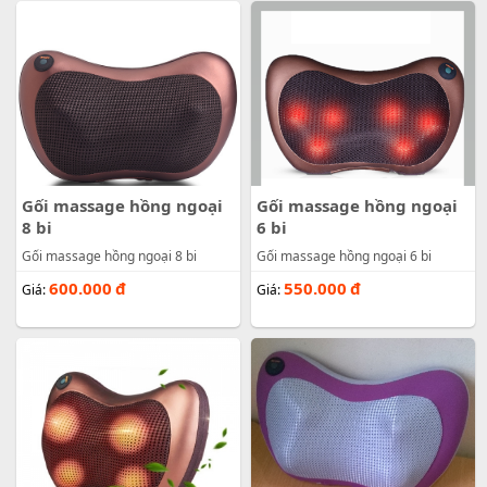
Gối massage hồng ngoại
Gối massage hồng ngoại
8 bi
6 bi
Gối massage hồng ngoại 8 bi
Gối massage hồng ngoại 6 bi
600.000
đ
550.000
đ
Giá:
Giá: