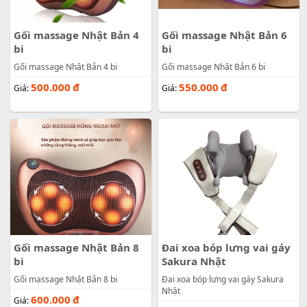
Gối massage Nhật Bản 4
Gối massage Nhật Bản 6
bi
bi
Gối massage Nhật Bản 4 bi
Gối massage Nhật Bản 6 bi
500.000
đ
550.000
đ
Giá:
Giá:
Gối massage Nhật Bản 8
Đai xoa bóp lưng vai gáy
bi
Sakura Nhật
Gối massage Nhật Bản 8 bi
Đai xoa bóp lưng vai gáy Sakura
Nhật
600.000
đ
Giá: