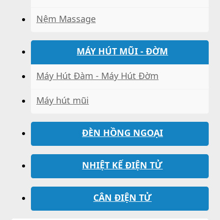
Nệm Massage
MÁY HÚT MŨI - ĐỜM
Máy Hút Đàm - Máy Hút Đờm
Máy hút mũi
ĐÈN HỒNG NGOẠI
NHIỆT KẾ ĐIỆN TỬ
CÂN ĐIỆN TỬ