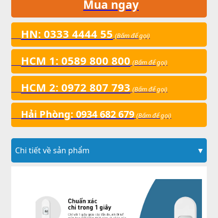
Mua ngay
HN: 0333 4444 55
(Bấm để gọi)
HCM 1: 0589 800 800
(Bấm để gọi)
HCM 2: 0972 807 793
(Bấm để gọi)
Hải Phòng: 0934 682 679
(Bấm để gọi)
Chi tiết về sản phẩm
▼