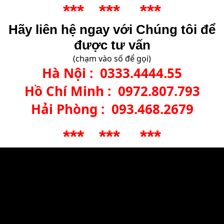
*** *** ***
Hãy liên hệ ngay với Chúng tôi để
được tư vấn
(chạm vào số để gọi)
Hà Nội :
0333.4444.55
Hồ Chí Minh :
0972.807.793
Hải Phòng :
093.468.2679
*** *** ***