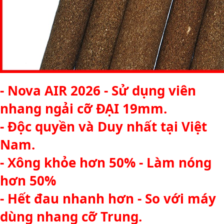
- Nova AIR 2026 - Sử dụng viên
nhang ngải cỡ ĐẠI 19mm.
- Độc quyền và Duy nhất tại Việt
Nam.
- Xông khỏe hơn 50% - Làm nóng
hơn 50%
- Hết đau nhanh hơn - So với máy
dùng nhang cỡ Trung.