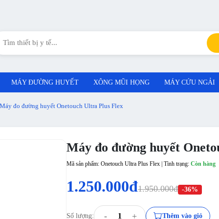
MÁY ĐƯỜNG HUYẾT
XÔNG MŨI HỌNG
MÁY CỨU NGẢI
Máy đo đường huyết Onetouch Ultra Plus Flex
Máy đo đường huyết Onetou
Mã sản phẩm: Onetouch Ultra Plus Flex | Tình trạng:
Còn hàng
1.250.000đ
1.950.000đ
-36%
-
+
Số lượng:
Thêm vào giỏ