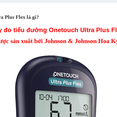
 Plus Flex là gì?
 đo tiểu đường Onetouch Ultra Plus F
ược sản xuất bởi Johnson & Johnson Hoa K