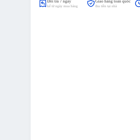
Đổi trả 7 ngày
Giao hàng toàn quốc
kể từ ngày mua hàng
thu tiền tại nhà