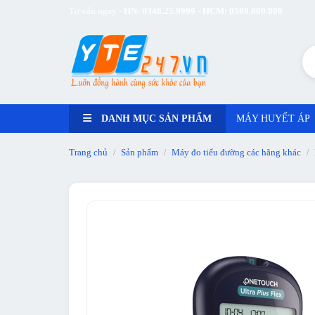
Tư vấn ngay -
HN: 0348.25.9999 - HCM: 0589.800.800
DANH MỤC SẢN PHẨM
MÁY HUYẾT ÁP
Trang chủ
Sản phẩm
Máy đo tiểu đường các hãng khác
/
/
/