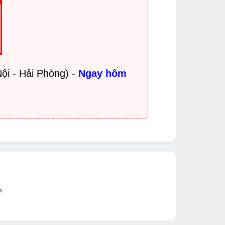
ội - Hải Phòng) -
Ngay hôm
x