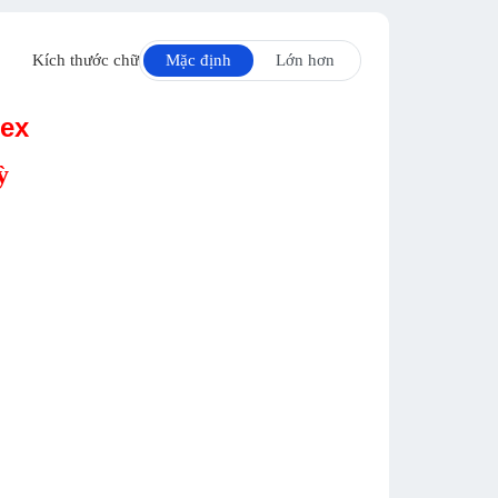
Kích thước chữ
Mặc định
Lớn hơn
lex
ỳ