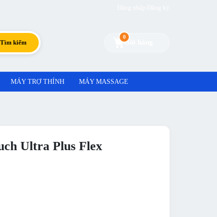
Đăng nhập
|
Đăng ký
0
Giỏ hàng
Tìm kiếm
MÁY TRỢ THÍNH
MÁY MASSAGE
ch Ultra Plus Flex