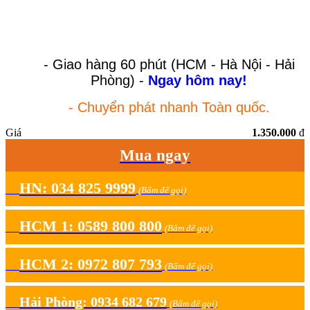
- Giao hàng 60 phút (HCM - Hà Nội - Hải
Phòng) -
Ngay hôm nay!
- Chuyển phát nhanh Toàn quốc.
Giá
1.350.000
đ
Mua ngay
HN: 034 825 9999
(Bấm để gọi)
HCM 1: 0589 800 800
(Bấm để gọi)
HCM 2: 0972 807 793
(Bấm để gọi)
Hải Phòng: 0934 682 679
(Bấm để gọi)