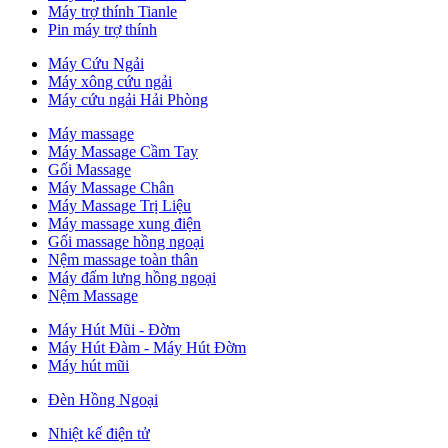
Máy trợ thính Tianle
Pin máy trợ thính
Máy Cứu Ngải
Máy xông cứu ngải
Máy cứu ngải Hải Phòng
Máy massage
Máy Massage Cầm Tay
Gối Massage
Máy Massage Chân
Máy Massage Trị Liệu
Máy massage xung điện
Gối massage hồng ngoại
Nệm massage toàn thân
Máy đấm lưng hồng ngoại
Nệm Massage
Máy Hút Mũi - Đờm
Máy Hút Đàm - Máy Hút Đờm
Máy hút mũi
Đèn Hồng Ngoại
Nhiệt kế điện tử