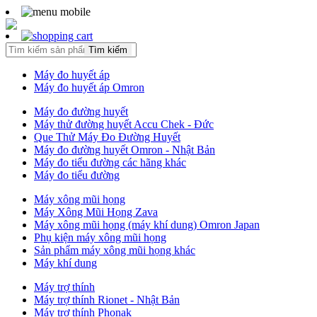
Tìm kiếm
Máy đo huyết áp
Máy đo huyết áp Omron
Máy đo đường huyết
Máy thử đường huyết Accu Chek - Đức
Que Thử Máy Đo Đường Huyết
Máy đo đường huyết Omron - Nhật Bản
Máy đo tiểu đường các hãng khác
Máy đo tiểu đường
Máy xông mũi họng
Máy Xông Mũi Họng Zava
Máy xông mũi họng (máy khí dung) Omron Japan
Phụ kiện máy xông mũi họng
Sản phẩm máy xông mũi họng khác
Máy khí dung
Máy trợ thính
Máy trợ thính Rionet - Nhật Bản
Máy trợ thính Phonak