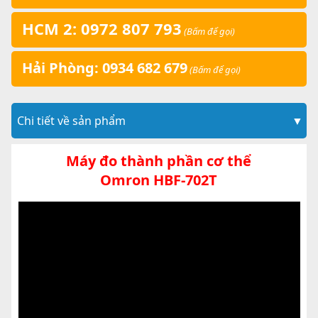
HCM 2: 0972 807 793
(Bấm để gọi)
Hải Phòng: 0934 682 679
(Bấm để gọi)
Chi tiết về sản phẩm
▼
Máy đo thành phần cơ thể
Omron HBF-702T