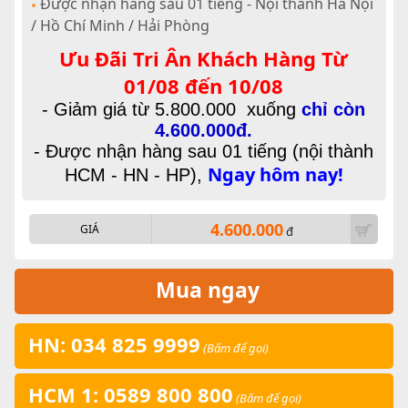
Được nhận hàng sau 01 tiếng - Nội thành Hà Nội
•
/ Hồ Chí Minh / Hải Phòng
Ưu Đãi Tri Ân Khách Hàng Từ
01/08 đến 10/08
- Giảm giá
từ
5.800.000
xuống
chỉ còn
4.600.000đ.
- Được nhận hàng sau 01 tiếng (nội thành
Ngay hôm nay!
HCM - HN - HP),
4.600.000
GIÁ
đ
Mua ngay
HN: 034 825 9999
(Bấm để gọi)
HCM 1: 0589 800 800
(Bấm để gọi)