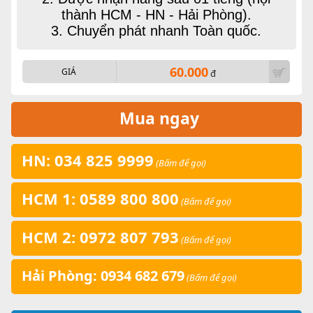
thành HCM - HN - Hải Phòng).
3. Chuyển phát nhanh Toàn quốc.
60.000
GIÁ
đ
Mua ngay
HN: 034 825 9999
(Bấm để gọi)
HCM 1: 0589 800 800
(Bấm để gọi)
HCM 2: 0972 807 793
(Bấm để gọi)
Hải Phòng: 0934 682 679
(Bấm để gọi)