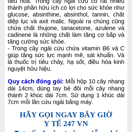
tiêu hóa.
Trong cây ngải cứu có rất nhiều
thành phần hữu ích có lợi cho sức khỏe như
glucose, absinthine, absinthol, tannin, chất
diệp lục và axit malic. Ngoài ra chúng cũng
chứa chất thujone, tanacetone, azulene và
cadinene là những chất làm tăng cơ bắp và
tăng cường sức khỏe.
- Trong cây ngải cứu chứa vitamin B6 và C
giúp tăng sức lực mạnh mẽ, sát khuẩn. Và
là thuốc trị tiêu chảy, hạ sốt, điều hòa kinh
nguyệt hữu hiệu.
Quy cách đóng gói:
Mỗi hộp 10 cây nhang
dài 14cm, dùng tay bẻ đôi mỗi cây nhang
thành 2 khúc dài 7cm. Sử dụng 1 khúc dài
7cm mỗi lần cứu ngải bằng máy.
HÃY GỌI NGAY BÂY GIỜ
Y TẾ 247 VN