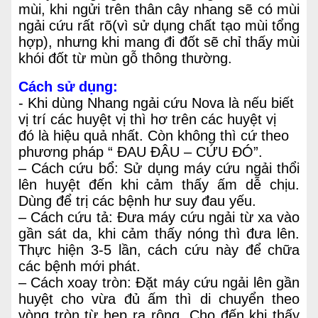
mùi, khi ngửi trên thân cây nhang sẽ có mùi
ngải cứu rất rõ(vì sử dụng chất tạo mùi tổng
hợp), nhưng khi mang đi đốt sẽ chỉ thấy mùi
khói đốt từ mùn gỗ thông thường.
Cách sử dụng:
- Khi dùng Nhang ngải cứu Nova là nếu biết
vị trí các huyệt vị thì hơ trên các huyệt vị
đó là hiệu quả nhất. Còn không thì cứ theo
phương pháp “ ĐAU ĐÂU – CỨU ĐÓ”.
– Cách cứu bổ: Sử dụng máy cứu ngải thổi
lên huyệt đến khi cảm thấy ấm dễ chịu.
Dùng để trị các bệnh hư suy đau yếu.
– Cách cứu tả: Đưa máy cứu ngải từ xa vào
gần sát da, khi cảm thấy nóng thì đưa lên.
Thực hiện 3-5 lần, cách cứu này để chữa
các bệnh mới phát.
– Cách xoay tròn: Đặt máy cứu ngải lên gần
huyệt cho vừa đủ ấm thì di chuyển theo
vòng tròn từ hẹp ra rộng. Cho đến khi thấy