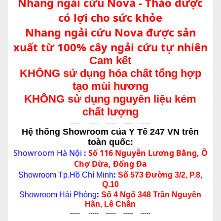
Nhang ngải cứu Nova - Thảo dược
có lợi cho sức khỏe
Nhang ngải cứu Nova được sản
xuất từ 100% cây ngải cứu tự nhiên
Cam kết
KHÔNG sử dụng hóa chất tổng hợp
tạo mùi hương
KHÔNG sử dụng nguyên liệu kém
chất lượng
----- ----- ----- ----- -----
Hệ thống Showroom của Y Tế 247 VN trên
toàn quốc:
Showroom Hà Nội
:
Số 116 Nguyễn Lương Bằng, Ô
Chợ Dừa, Đống Đa
:
Showroom Tp.Hồ Chí Minh
Số 573 Đường 3/2, P.8,
Q.10
:
Showroom Hải Phòng
Số 4 Ngõ 348 Trần Nguyên
Hãn, Lê Chân
----- ----- ----- ----- -----