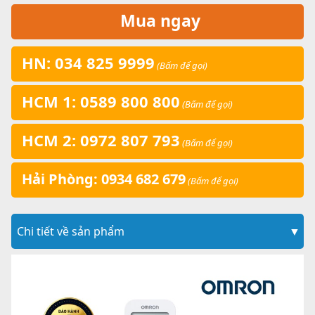
Mua ngay
HN: 034 825 9999
(Bấm để gọi)
HCM 1: 0589 800 800
(Bấm để gọi)
HCM 2: 0972 807 793
(Bấm để gọi)
Hải Phòng: 0934 682 679
(Bấm để gọi)
Chi tiết về sản phẩm
▼