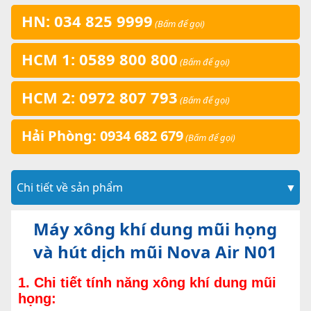
HN: 034 825 9999
(Bấm để gọi)
HCM 1: 0589 800 800
(Bấm để gọi)
HCM 2: 0972 807 793
(Bấm để gọi)
Hải Phòng: 0934 682 679
(Bấm để gọi)
Chi tiết về sản phẩm
▼
Máy xông khí dung mũi họng
và hút dịch mũi Nova Air N01
1. Chi tiết tính năng xông khí dung mũi
họng: