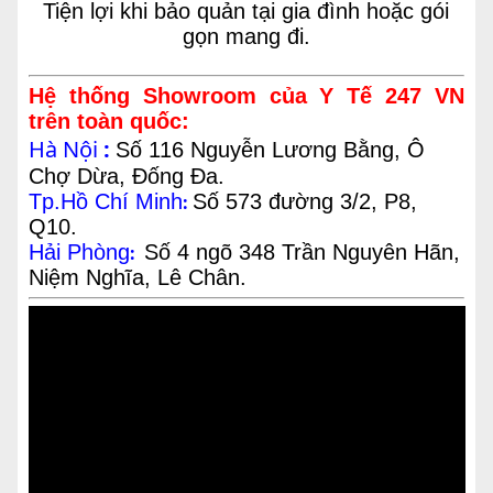
Tiện lợi khi bảo quản tại gia đình hoặc gói
gọn mang đi.
Hệ thống Showroom của Y Tế 247 VN
trên toàn quốc:
Hà Nội
:
Số 116 Nguyễn Lương Bằng, Ô
Chợ Dừa, Đống Đa.
Tp.Hồ Chí Minh
Số 573 đường 3/2, P8,
:
Q10.
Hải Phòng
Số 4 ngõ 348 Trần Nguyên Hãn,
:
Niệm Nghĩa, Lê Chân.