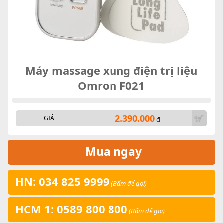
Máy massage xung điện trị liệu
Omron F021
2.390.000
GIÁ
đ
Mua ngay
HN: 034 825 9999
(Bấm để gọi)
HCM 1: 0589 800 800
(Bấm để gọi)