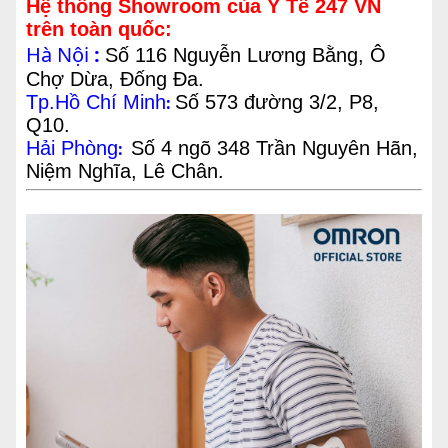
Hệ thống Showroom của Y Tế 247 VN
trên toàn quốc:
Hà Nội
:
Số 116 Nguyễn Lương Bằng, Ô
Chợ Dừa, Đống Đa.
Tp.Hồ Chí Minh
Số 573 đường 3/2, P8,
:
Q10.
Hải Phòng
Số 4 ngõ 348 Trần Nguyên Hãn,
:
Niệm Nghĩa, Lê Chân.