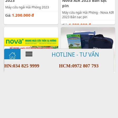
2023
Nova AIR 2023 Bản sạc
pin
Máy cứu ngải Hải Phòng 2023
Máy cứu ngải Hải Phòng - Nova AIR
1.200.000
đ
Giá:
2023 Bản sạc pin
1.200.000
đ
Giá:
HOTLINE - TƯ VẤN
HN:034 825 9999
HCM:0972 807 793
Nhang Thần xạ hương -
Máy xông cứu ngải Nova
Đặc trị viêm xoang
AIR 2023
Nhang Thần xạ hương - Đặc trị
Máy xông cứu ngải Nova AIR 2023
viêm xoang
1.200.000
đ
Giá:
70.000
đ
Giá: