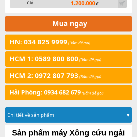
1.200.000
GIÁ
đ
Mua ngay
HN: 034 825 9999
(Bấm để gọi)
HCM 1: 0589 800 800
(Bấm để gọi)
HCM 2: 0972 807 793
(Bấm để gọi)
Hải Phòng: 0934 682 679
(Bấm để gọi)
Chi tiết về sản phẩm
▼
Sản phẩm máy Xông cứu ngải