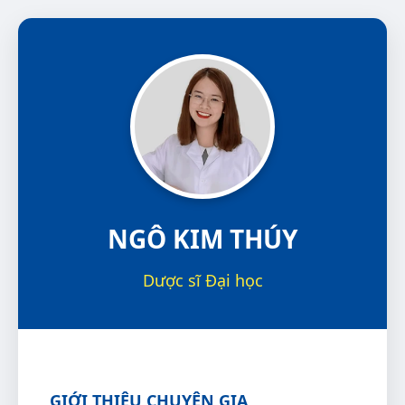
NGÔ KIM THÚY
Dược sĩ Đại học
GIỚI THIỆU CHUYÊN GIA