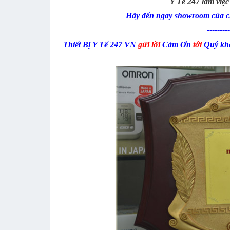
Y Tế 247 làm việc
Hãy đến ngay showroom của ch
---------
Thiết Bị Y Tế 247 VN
gửi lời
Cảm Ơn
tới
Quý kh