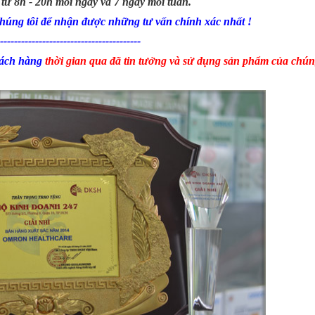
 từ 8h - 20h mỗi ngày và 7 ngày mỗi tuần.
úng tôi để nhận được những tư vấn chính xác nhất !
----------------------------------------
ách hàng
thời gian qua đã tin tưởng và sử dụng sản phẩm của chúng