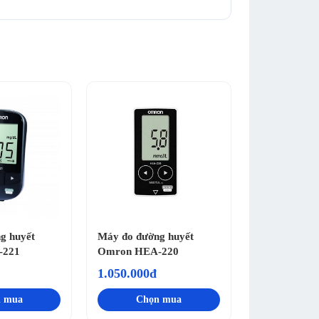
g huyết
Máy đo đường huyết
-221
Omron HEA-220
1.050.000đ
 mua
Chọn mua