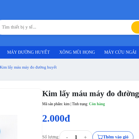
MÁY ĐƯỜNG HUYẾT
XÔNG MŨI HỌNG
MÁY CỨU NGẢI
Kim lấy máu máy đo đường huyết
Kim lấy máu máy đo đường
Mã sản phẩm: kim | Tình trạng:
Còn hàng
2.000đ
-
+
Số lượng:
Thêm vào giỏ