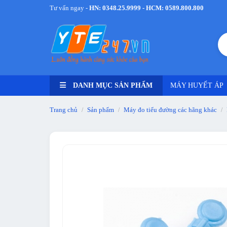
Tư vấn ngay -
HN: 0348.25.9999 - HCM: 0589.800.800
DANH MỤC SẢN PHẨM
MÁY HUYẾT ÁP
Trang chủ
Sản phẩm
Máy đo tiểu đường các hãng khác
/
/
/