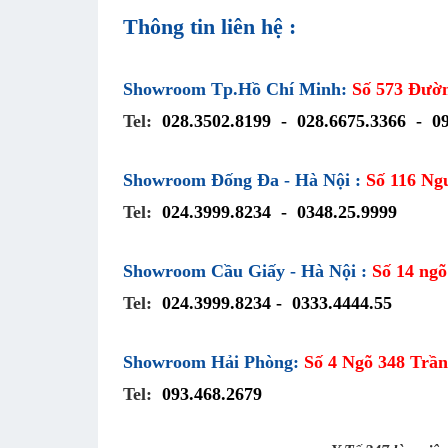
Thông tin liên hệ :
Showroom Tp.Hồ Chí Minh:
Số 573 Đườn
Tel:
028.3502.8199
-
028.6675.3366
-
0
Showroom Đống Đa - Hà Nội :
Số 116 Ng
Tel:
024.3999.8234
-
0348.25.9999
Showroom Cầu Giấy - Hà Nội :
Số 14 ng
Tel:
024.3999.8234
-
0333.4444.55
Showroom Hải Phòng:
Số 4 Ngõ 348 Trầ
Tel:
093.468.2679