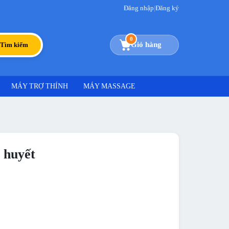
Đăng nhập
|
Đăng ký
0
Giỏ hàng
Tìm kiếm
MÁY TRỢ THÍNH
MÁY MASSAGE
 huyết