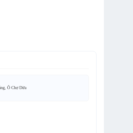
ằng, Ô Chợ Dừa