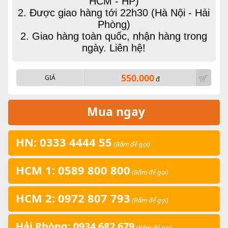
HCM - HP)
2. Được giao hàng tới 22h30 (Hà Nội - Hải
Phòng)
2. Giao hàng toàn quốc, nhận hàng trong
ngày. Liên hệ!
550.000
GIÁ
đ
Mua ngay
HN: 0333 4444 55
(Bấm để gọi)
HCM 1: 0589 800 800
(Bấm để gọi)
HCM 2: 0972 807 793
(Bấm để gọi)
Hải Phòng: 0934 682 679
(Bấm để gọi)