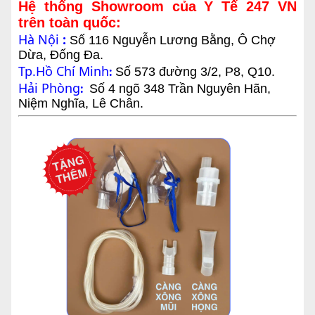
Hệ thống Showroom của Y Tế 247 VN
trên toàn quốc:
Hà Nội
:
Số 116 Nguyễn Lương Bằng, Ô Chợ
Dừa, Đống Đa.
Tp.Hồ Chí Minh
:
Số 573 đường 3/2, P8, Q10.
Hải Phòng
:
Số 4 ngõ 348 Trần Nguyên Hãn,
Niệm Nghĩa, Lê Chân.