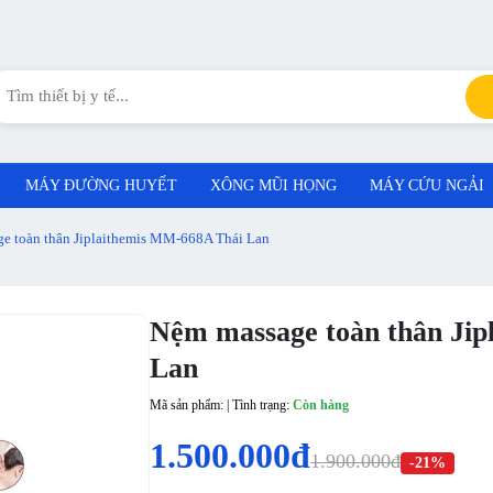
MÁY ĐƯỜNG HUYẾT
XÔNG MŨI HỌNG
MÁY CỨU NGẢI
e toàn thân Jiplaithemis MM-668A Thái Lan
Nệm massage toàn thân Ji
Lan
Mã sản phẩm: | Tình trạng:
Còn hàng
1.500.000đ
1.900.000đ
-21%