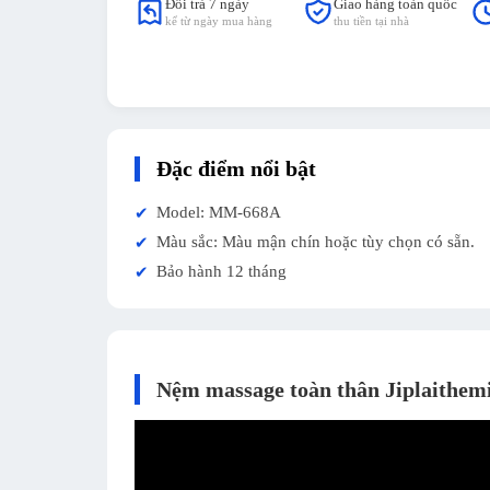
Đổi trả 7 ngày
Giao hàng toàn quốc
kể từ ngày mua hàng
thu tiền tại nhà
Đặc điểm nổi bật
Model: MM-668A
✔
Màu sắc: Màu mận chín hoặc tùy chọn có sẵn.
✔
Bảo hành 12 tháng
✔
Nệm massage toàn thân Jiplaithem