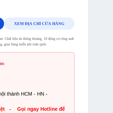
XEM ĐỊA CHỈ CỬA HÀNG
. Chất liệu da thông thoáng, 10 động cơ công suất
g, giao hàng miễn phí toàn quốc.
08:
:
k
nội thành HCM - HN -
iệt - Gọi ngay Hotline để