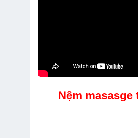
Nệm masasge t