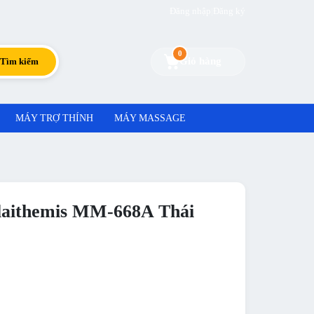
Đăng nhập
|
Đăng ký
0
Giỏ hàng
Tìm kiếm
MÁY TRỢ THÍNH
MÁY MASSAGE
plaithemis MM-668A Thái