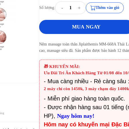
-
+
Số lượng:
Thêm vào giỏ
MUA NGAY
Nệm massage toàn thân Jiplaithemis MM-668A Thái Lan
cao, massage siêu đã. Sản phẩm được bảo hành 12 thán
🎁 KHUYẾN MÃI:
Ưu Đãi Tri Ân Khách Hàng Từ 01/08 đến 10/
-
Mua càng nhiều - Rẻ càng sâu 
2 máy chỉ còn 1450k, 3 máy chạm đáy 1400
- Miễn phí giao hàng toàn quốc.
- Được nhận hàng sau 01 tiếng (
àng
HP),
Ngay hôm nay!
Hôm nay có khuyến mại Đặc B