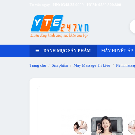
Tư vấn ngay -
HN: 0348.25.9999 - HCM: 0589.800.800
DANH MỤC SẢN PHẨM
MÁY HUYẾT ÁP
Trang chủ
Sản phẩm
Máy Massage Trị Liệu
Nệm massag
/
/
/