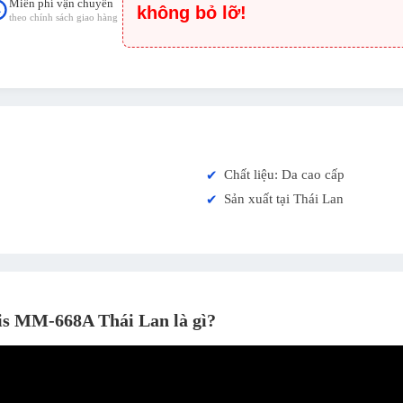
Miễn phí vận chuyển
không bỏ lỡ!
theo chính sách giao hàng
Chất liệu: Da cao cấp
✔
Sản xuất tại Thái Lan
✔
is MM-668A Thái Lan là gì?