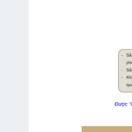
Được "đ