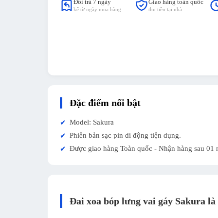
Đổi trả 7 ngày
Giao hàng toàn quốc
kể từ ngày mua hàng
thu tiền tại nhà
Đặc điểm nổi bật
Model: Sakura
✔
Phiên bản sạc pin di động tiện dụng.
✔
Được giao hàng Toàn quốc - Nhận hàng sau 01 
✔
Đai xoa bóp lưng vai gáy Sakura là 