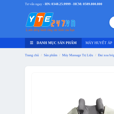
Tư vấn ngay -
HN: 0348.25.9999 - HCM: 0589.800.800
DANH MỤC SẢN PHẨM
MÁY HUYẾT ÁP
Trang chủ
Sản phẩm
Máy Massage Trị Liệu
Đai xoa bóp
/
/
/