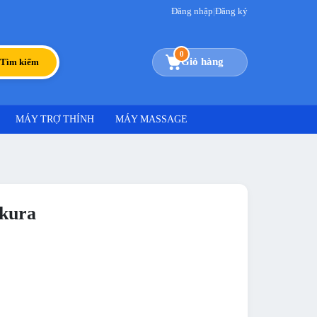
Đăng nhập
|
Đăng ký
0
Giỏ hàng
Tìm kiếm
MÁY TRỢ THÍNH
MÁY MASSAGE
akura