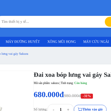
MÁY ĐƯỜNG HUYẾT
XÔNG MŨI HỌNG
MÁY CỨU NGẢI
 lưng vai gáy Sakura
Đai xoa bóp lưng vai gáy S
Mã sản phẩm: sakura | Tình trạng:
Còn hàng
680.000đ
980.000đ
-31%
-
+
Số lượng:
Thêm vào giỏ