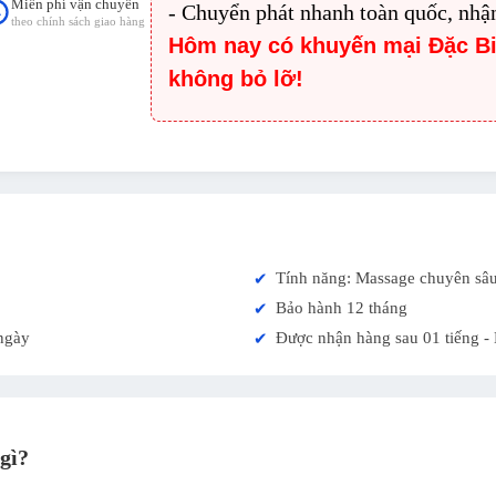
Miễn phí vận chuyển
- Chuyển phát nhanh toàn quốc, nhậ
theo chính sách giao hàng
Hôm nay có khuyến mại Đặc B
không bỏ lỡ!
Tính năng: Massage chuyên sâu 
✔
Bảo hành 12 tháng
✔
ngày
Được nhận hàng sau 01 tiếng -
✔
gì?