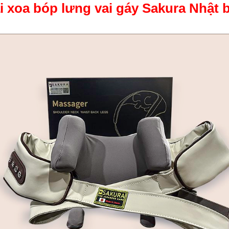
i xoa bóp lưng vai gáy Sakura Nhật 