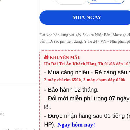
MUA NGAY
Đai xoa bóp lưng vai gáy Sakura Nhật Bản. Massage ch
bản mới sạc pin tiện dụng. Y Tế 247 VN - Nhà phân ph
🎁 KHUYẾN MÃI:
Ưu Đãi Tri Ân Khách Hàng Từ 01/08 đến 10/
-
Mua càng nhiều - Rẻ càng sâu 
2 máy chỉ còn 650k, 3 máy chạm đáy 620k
- Bảo hành 12 tháng.
- Đổi mới miễn phí trong 07 ngày
lỗi.
àng
- Được nhận hàng sau 01 tiếng (
HP),
Ngay hôm nay!