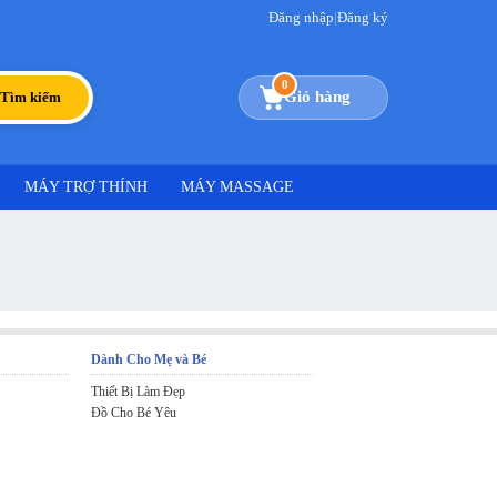
Đăng nhập
|
Đăng ký
0
Giỏ hàng
Tìm kiếm
MÁY TRỢ THÍNH
MÁY MASSAGE
Dành Cho Mẹ và Bé
Thiết Bị Làm Đẹp
Đồ Cho Bé Yêu