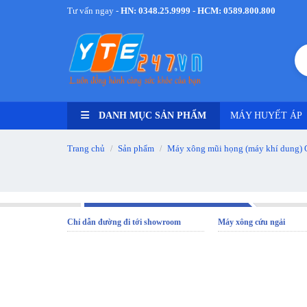
Tư vấn ngay -
HN: 0348.25.9999 - HCM: 0589.800.800
DANH MỤC SẢN PHẨM
MÁY HUYẾT ÁP
Trang chủ
Sản phẩm
Máy xông mũi họng (máy khí dung) 
/
/
Chỉ dẫn đường đi tới showroom
Máy xông cứu ngải