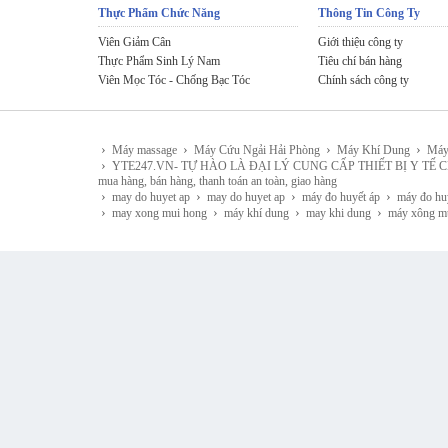
Thực Phẩm Chức Năng
Thông Tin Công Ty
Viên Giảm Cân
Giới thiệu công ty
Thực Phẩm Sinh Lý Nam
Tiêu chí bán hàng
Viên Mọc Tóc - Chống Bạc Tóc
Chính sách công ty
›
›
›
›
Máy massage
Máy Cứu Ngải Hải Phòng
Máy Khí Dung
Máy
›
YTE247.VN- TỰ HÀO LÀ ĐẠI LÝ CUNG CẤP THIẾT BỊ Y TẾ CHÍNH HÃNG 
mua hàng, bán hàng, thanh toán an toàn, giao hàng
›
›
›
›
may do huyet ap
may do huyet ap
máy đo huyết áp
máy đo hu
›
›
›
›
may xong mui hong
máy khí dung
may khi dung
máy xông m