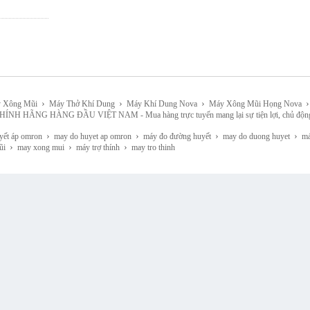
›
›
›
›
 Xông Mũi
Máy Thở Khí Dung
Máy Khí Dung Nova
Máy Xông Mũi Họng Nova
HÀNG ĐẦU VIỆT NAM - Mua hàng trực tuyến mang lại sự tiện lợi, chủ động, lựa chọn 
›
›
›
›
yết áp omron
may do huyet ap omron
máy đo đường huyết
may do duong huyet
máy
›
›
›
ũi
may xong mui
máy trợ thính
may tro thinh