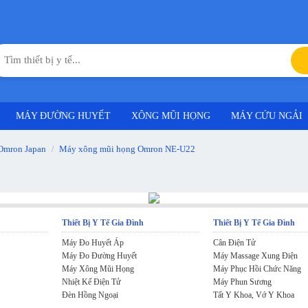
MÁY ĐƯỜNG HUYẾT
XÔNG MŨI HỌNG
MÁY CỨU NGẢI
Omron Japan
Máy xông mũi họng Omron NE-U22
/
Thiết Bị Y Tế Gia Đình
Thiết Bị Y Tế Gia Đình
Máy Đo Huyết Áp
Cân Điện Tử
Máy Đo Đường Huyết
Máy Massage Xung Điện
Máy Xông Mũi Họng
Máy Phục Hồi Chức Năng
Nhiệt Kế Điện Tử
Máy Phun Sương
Đèn Hồng Ngoại
Tất Y Khoa, Vớ Y Khoa