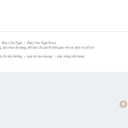
›
Máy Cứu Ngải
Máy Cứu Ngải Nova
đa dạng, tiết kim chi phí & thời gian với các dịch vụ hỗ trợ
›
›
 đo tiểu đường
may do tieu duong
máy xông mũi họng