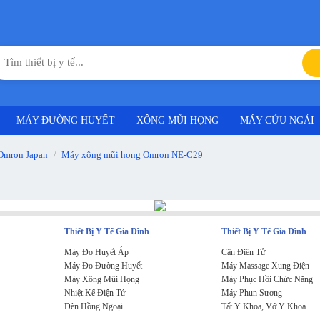
MÁY ĐƯỜNG HUYẾT
XÔNG MŨI HỌNG
MÁY CỨU NGẢI
Omron Japan
Máy xông mũi họng Omron NE-C29
/
Thiết Bị Y Tế Gia Đình
Thiết Bị Y Tế Gia Đình
Máy Đo Huyết Áp
Cân Điện Tử
Máy Đo Đường Huyết
Máy Massage Xung Điện
Máy Xông Mũi Họng
Máy Phục Hồi Chức Năng
Nhiệt Kế Điện Tử
Máy Phun Sương
Đèn Hồng Ngoại
Tất Y Khoa, Vớ Y Khoa