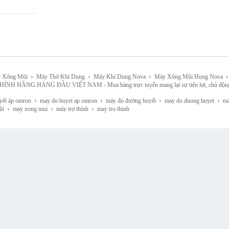
›
›
›
›
 Xông Mũi
Máy Thở Khí Dung
Máy Khí Dung Nova
Máy Xông Mũi Họng Nova
HÀNG ĐẦU VIỆT NAM - Mua hàng trực tuyến mang lại sự tiện lợi, chủ động, lựa chọn 
›
›
›
›
yết áp omron
may do huyet ap omron
máy đo đường huyết
may do duong huyet
máy
›
›
›
ũi
may xong mui
máy trợ thính
may tro thinh