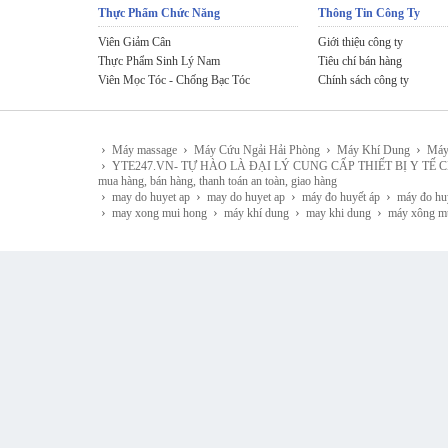
Thực Phẩm Chức Năng
Thông Tin Công Ty
Viên Giảm Cân
Giới thiệu công ty
Thực Phẩm Sinh Lý Nam
Tiêu chí bán hàng
Viên Mọc Tóc - Chống Bạc Tóc
Chính sách công ty
›
›
›
›
Máy massage
Máy Cứu Ngải Hải Phòng
Máy Khí Dung
Máy
›
YTE247.VN- TỰ HÀO LÀ ĐẠI LÝ CUNG CẤP THIẾT BỊ Y TẾ CHÍNH HÃNG 
mua hàng, bán hàng, thanh toán an toàn, giao hàng
›
›
›
›
may do huyet ap
may do huyet ap
máy đo huyết áp
máy đo hu
›
›
›
›
may xong mui hong
máy khí dung
may khi dung
máy xông m