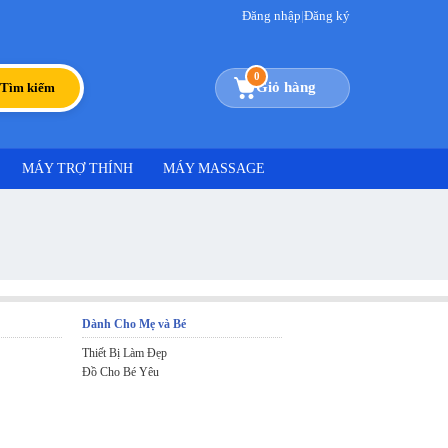
Đăng nhập
|
Đăng ký
0
Giỏ hàng
Tìm kiếm
MÁY TRỢ THÍNH
MÁY MASSAGE
Dành Cho Mẹ và Bé
Thiết Bị Làm Đẹp
Đồ Cho Bé Yêu