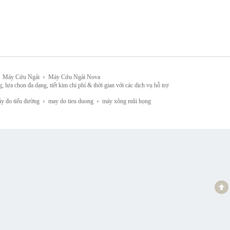
›
Máy Cứu Ngải
Máy Cứu Ngải Nova
đa dạng, tiết kim chi phí & thời gian với các dịch vụ hỗ trợ
›
›
 đo tiểu đường
may do tieu duong
máy xông mũi họng