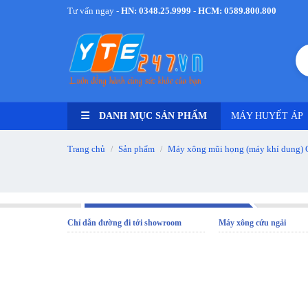
Tư vấn ngay -
HN: 0348.25.9999 - HCM: 0589.800.800
DANH MỤC SẢN PHẨM
MÁY HUYẾT ÁP
Trang chủ
Sản phẩm
Máy xông mũi họng (máy khí dung) 
/
/
Chỉ dẫn đường đi tới showroom
Máy xông cứu ngải