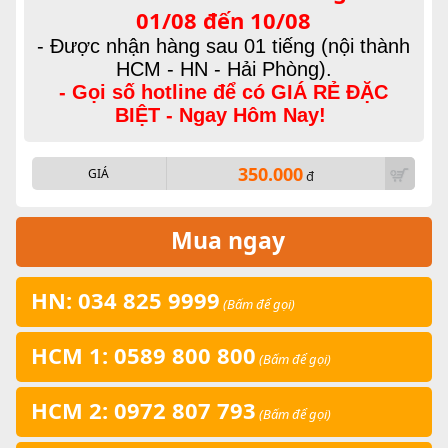
01/08 đến 10/08
- Được nhận hàng sau 01 tiếng (nội thành
HCM - HN - Hải Phòng).
- Gọi số hotline để có GIÁ RẺ ĐẶC
BIỆT - Ngay Hôm Nay!
350.000
GIÁ
đ
Mua ngay
HN: 034 825 9999
(Bấm để gọi)
HCM 1: 0589 800 800
(Bấm để gọi)
HCM 2: 0972 807 793
(Bấm để gọi)