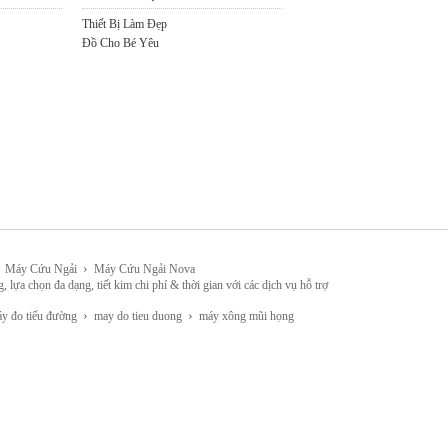
Thiết Bị Làm Đẹp
Đồ Cho Bé Yêu
›
Máy Cứu Ngải
Máy Cứu Ngải Nova
đa dạng, tiết kim chi phí & thời gian với các dịch vụ hỗ trợ
›
›
 đo tiểu đường
may do tieu duong
máy xông mũi họng