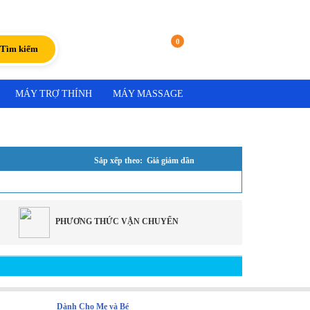
Đăng nhập
|
Đăng ký
0
Giỏ hàng
Tìm kiếm
MÁY TRỢ THÍNH
MÁY MASSAGE
Sắp xếp theo: Giá giảm dần
PHƯƠNG THỨC VẬN CHUYỂN
Dành Cho Mẹ và Bé