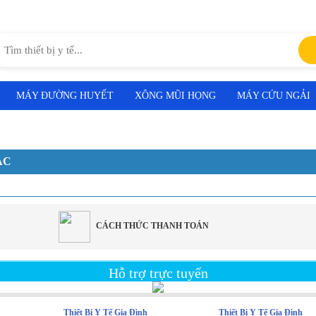
MÁY ĐƯỜNG HUYẾT
XÔNG MŨI HỌNG
MÁY CỨU NGẢI
ÁC
CÁCH THỨC THANH TOÁN
Hỗ trợ trực tuyến
Thiết Bị Y Tế Gia Đình
Thiết Bị Y Tế Gia Đình