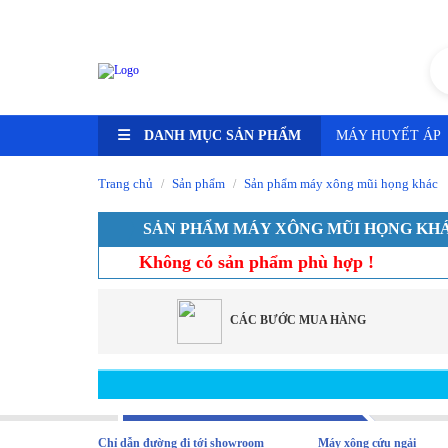
Tư vấn ngay -
HN: 0348.25.9999 - HCM: 0589.800.800
DANH MỤC SẢN PHẨM
MÁY HUYẾT ÁP
Trang chủ
Sản phẩm
Sản phẩm máy xông mũi họng khác
/
/
SẢN PHẨM MÁY XÔNG MŨI HỌNG KH
Không có sản phẩm phù hợp !
CÁC BƯỚC MUA HÀNG
Chỉ dẫn đường đi tới showroom
Máy xông cứu ngải