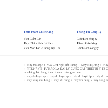
Thực Phẩm Chức Năng
Thông Tin Công Ty
Viên Giảm Cân
Giới thiệu công ty
Thực Phẩm Sinh Lý Nam
Tiêu chí bán hàng
Viên Mọc Tóc - Chống Bạc Tóc
Chính sách công ty
›
›
›
›
Máy massage
Máy Cứu Ngải Hải Phòng
Máy Khí Dung
Máy
›
YTE247.VN- TỰ HÀO LÀ ĐẠI LÝ CUNG CẤP THIẾT BỊ Y TẾ CHÍNH HÃNG 
mua hàng, bán hàng, thanh toán an toàn, giao hàng
›
›
›
›
may do huyet ap
may do huyet ap
máy đo huyết áp
máy đo hu
›
›
›
›
may xong mui hong
máy khí dung
may khi dung
máy xông m