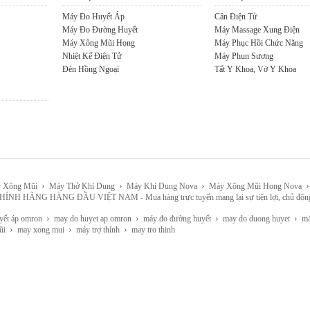
Máy Đo Huyết Áp
Cân Điện Tử
Máy Đo Đường Huyết
Máy Massage Xung Điện
Máy Xông Mũi Họng
Máy Phục Hồi Chức Năng
Nhiệt Kế Điện Tử
Máy Phun Sương
Đèn Hồng Ngoại
Tất Y Khoa, Vớ Y Khoa
›
›
›
›
 Xông Mũi
Máy Thở Khí Dung
Máy Khí Dung Nova
Máy Xông Mũi Họng Nova
HÀNG ĐẦU VIỆT NAM - Mua hàng trực tuyến mang lại sự tiện lợi, chủ động, lựa chọn 
›
›
›
›
yết áp omron
may do huyet ap omron
máy đo đường huyết
may do duong huyet
máy
›
›
›
ũi
may xong mui
máy trợ thính
may tro thinh