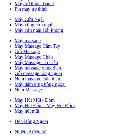
Máy trợ thính Tianle
Pin máy trợ thính
Máy Cứu Ngải
Máy xông cứu ngải
Máy cứu ngải Hải Phòng
Máy massage
Máy Massage Cầm Tay
Gối Massage
Máy Massage Chân
Máy Massage Trị Liệu
Máy massage xung điện
Gối massage hồng ngoại
Nệm massage toàn thân
Máy đấm lưng hồng ngoại
Nệm Massage
Máy Hút Mũi - Đờm
Máy Hút Đàm - Máy Hút Đờm
Máy hút mũi
Đèn Hồng Ngoại
Nhiệt kế điện tử