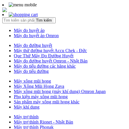
Tìm kiếm
Máy đo huyết áp
Máy đo huyết áp Omron
Máy đo đường huyết
Máy thử đường huyết Accu Chek - Đức
Que Thử Máy Đo Đường Huyết
Máy đo đường huyết Omron - Nhật Bản
Máy đo tiểu đường các hãng khác
Máy đo tiểu đường
Máy xông mũi họng
Máy Xông Mũi Họng Zava
Máy xông mũi họng (máy khí dung) Omron Japan
Phụ kiện máy xông mũi họng
Sản phẩm máy xông mũi họng khác
Máy khí dung
Máy trợ thính
Máy trợ thính Rionet - Nhật Bản
Máy trợ thính Phonak