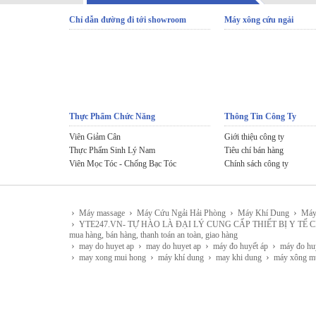
Chỉ dẫn đường đi tới showroom
Máy xông cứu ngải
Thực Phẩm Chức Năng
Thông Tin Công Ty
Viên Giảm Cân
Giới thiệu công ty
Thực Phẩm Sinh Lý Nam
Tiêu chí bán hàng
Viên Mọc Tóc - Chống Bạc Tóc
Chính sách công ty
›
›
›
›
Máy massage
Máy Cứu Ngải Hải Phòng
Máy Khí Dung
Máy
›
YTE247.VN- TỰ HÀO LÀ ĐẠI LÝ CUNG CẤP THIẾT BỊ Y TẾ CHÍNH HÃNG 
mua hàng, bán hàng, thanh toán an toàn, giao hàng
›
›
›
›
may do huyet ap
may do huyet ap
máy đo huyết áp
máy đo hu
›
›
›
›
may xong mui hong
máy khí dung
may khi dung
máy xông m