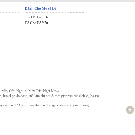
Dành Cho Mẹ và Bé
Thiết Bị Làm Đẹp
Đồ Cho Bé Yêu
›
Máy Cứu Ngải
Máy Cứu Ngải Nova
đa dạng, tiết kim chi phí & thời gian với các dịch vụ hỗ trợ
›
›
 đo tiểu đường
may do tieu duong
máy xông mũi họng