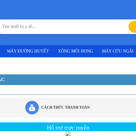
MÁY ĐƯỜNG HUYẾT
XÔNG MŨI HỌNG
MÁY CỨU NGẢI
ÁC
CÁCH THỨC THANH TOÁN
Hỗ trợ trực tuyến