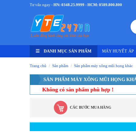
Tư vấn ngay -
HN: 0348.25.9999 - HCM: 0589.800.800
DANH MỤC SẢN PHẨM
MÁY HUYẾT ÁP
Trang chủ
Sản phẩm
Sản phẩm máy xông mũi họng khác
/
/
SẢN PHẨM MÁY XÔNG MŨI HỌNG KH
Không có sản phẩm phù hợp !
CÁC BƯỚC MUA HÀNG