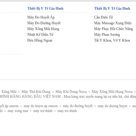
Thiết Bị Y Tế Gia Đình
Thiết Bị Y Tế Gia Đình
Máy Đo Huyết Áp
Cân Điện Tử
Máy Đo Đường Huyết
Máy Massage Xung Điện
Máy Xông Mũi Họng
Máy Phục Hồi Chức Năng
Nhiệt Kế Điện Tử
Máy Phun Sương
Đèn Hồng Ngoại
Tất Y Khoa, Vớ Y Khoa
›
›
›
›
 Xông Mũi
Máy Thở Khí Dung
Máy Khí Dung Nova
Máy Xông Mũi Họng Nova
HÀNG ĐẦU VIỆT NAM - Mua hàng trực tuyến mang lại sự tiện lợi, chủ động, lựa chọn 
›
›
›
›
yết áp omron
may do huyet ap omron
máy đo đường huyết
may do duong huyet
máy
›
›
›
ũi
may xong mui
máy trợ thính
may tro thinh