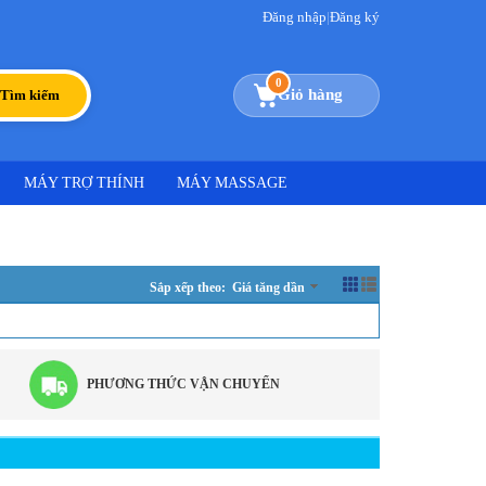
Đăng nhập
|
Đăng ký
0
Giỏ hàng
Tìm kiếm
MÁY TRỢ THÍNH
MÁY MASSAGE
Sắp xếp theo: Giá tăng dần
PHƯƠNG THỨC VẬN CHUYỂN