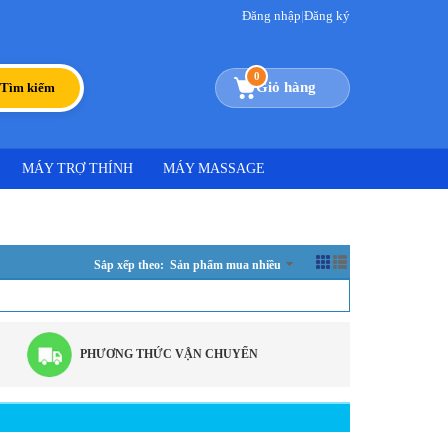
Đăng nhập
|
Đăng ký
0
Giỏ hàng
Tìm kiếm
MÁY TRỢ THÍNH
MÁY MASSAGE
Sắp xếp theo: Sản phẩm mua nhiều
PHƯƠNG THỨC VẬN CHUYỂN