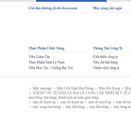
Chỉ dẫn đường đi tới showroom
Máy xông cứu ngải
Thực Phẩm Chức Năng
Thông Tin Công Ty
Viên Giảm Cân
Giới thiệu công ty
Thực Phẩm Sinh Lý Nam
Tiêu chí bán hàng
Viên Mọc Tóc - Chống Bạc Tóc
Chính sách công ty
›
›
›
›
Máy massage
Máy Cứu Ngải Hải Phòng
Máy Khí Dung
Máy
›
YTE247.VN- TỰ HÀO LÀ ĐẠI LÝ CUNG CẤP THIẾT BỊ Y TẾ CHÍNH HÃNG 
mua hàng, bán hàng, thanh toán an toàn, giao hàng
›
›
›
›
may do huyet ap
may do huyet ap
máy đo huyết áp
máy đo hu
›
›
›
›
may xong mui hong
máy khí dung
may khi dung
máy xông m