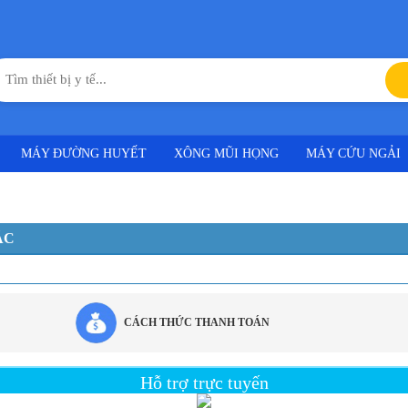
MÁY ĐƯỜNG HUYẾT
XÔNG MŨI HỌNG
MÁY CỨU NGẢI
ÁC
CÁCH THỨC THANH TOÁN
Hỗ trợ trực tuyến