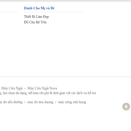
Dành Cho Mẹ và Bé
Thiết Bị Làm Đẹp
Đồ Cho Bé Yêu
›
Máy Cứu Ngải
Máy Cứu Ngải Nova
đa dạng, tiết kim chi phí & thời gian với các dịch vụ hỗ trợ
›
›
 đo tiểu đường
may do tieu duong
máy xông mũi họng