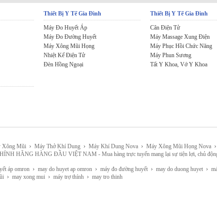
Thiết Bị Y Tế Gia Đình
Thiết Bị Y Tế Gia Đình
Máy Đo Huyết Áp
Cân Điện Tử
Máy Đo Đường Huyết
Máy Massage Xung Điện
Máy Xông Mũi Họng
Máy Phục Hồi Chức Năng
Nhiệt Kế Điện Tử
Máy Phun Sương
Đèn Hồng Ngoại
Tất Y Khoa, Vớ Y Khoa
›
›
›
›
 Xông Mũi
Máy Thở Khí Dung
Máy Khí Dung Nova
Máy Xông Mũi Họng Nova
HÀNG ĐẦU VIỆT NAM - Mua hàng trực tuyến mang lại sự tiện lợi, chủ động, lựa chọn 
›
›
›
›
yết áp omron
may do huyet ap omron
máy đo đường huyết
may do duong huyet
máy
›
›
›
ũi
may xong mui
máy trợ thính
may tro thinh