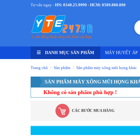
Tư vấn ngay -
HN: 0348.25.9999 - HCM: 0589.800.800
DANH MỤC SẢN PHẨM
MÁY HUYẾT ÁP
Trang chủ
Sản phẩm
Sản phẩm máy xông mũi họng khác
/
/
SẢN PHẨM MÁY XÔNG MŨI HỌNG KH
Không có sản phẩm phù hợp !
CÁC BƯỚC MUA HÀNG