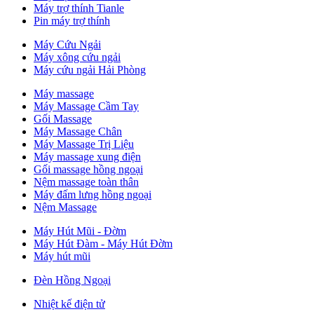
Máy trợ thính Tianle
Pin máy trợ thính
Máy Cứu Ngải
Máy xông cứu ngải
Máy cứu ngải Hải Phòng
Máy massage
Máy Massage Cầm Tay
Gối Massage
Máy Massage Chân
Máy Massage Trị Liệu
Máy massage xung điện
Gối massage hồng ngoại
Nệm massage toàn thân
Máy đấm lưng hồng ngoại
Nệm Massage
Máy Hút Mũi - Đờm
Máy Hút Đàm - Máy Hút Đờm
Máy hút mũi
Đèn Hồng Ngoại
Nhiệt kế điện tử