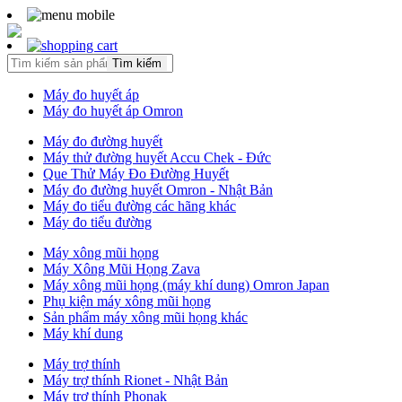
Tìm kiếm
Máy đo huyết áp
Máy đo huyết áp Omron
Máy đo đường huyết
Máy thử đường huyết Accu Chek - Đức
Que Thử Máy Đo Đường Huyết
Máy đo đường huyết Omron - Nhật Bản
Máy đo tiểu đường các hãng khác
Máy đo tiểu đường
Máy xông mũi họng
Máy Xông Mũi Họng Zava
Máy xông mũi họng (máy khí dung) Omron Japan
Phụ kiện máy xông mũi họng
Sản phẩm máy xông mũi họng khác
Máy khí dung
Máy trợ thính
Máy trợ thính Rionet - Nhật Bản
Máy trợ thính Phonak