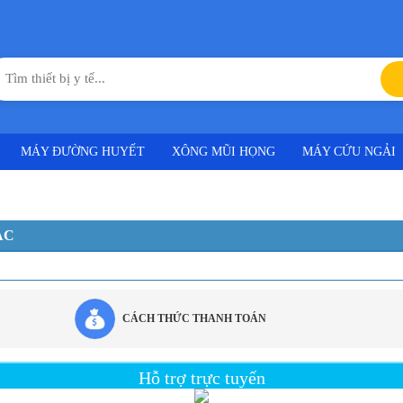
MÁY ĐƯỜNG HUYẾT
XÔNG MŨI HỌNG
MÁY CỨU NGẢI
ÁC
CÁCH THỨC THANH TOÁN
Hỗ trợ trực tuyến