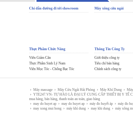
Chỉ dẫn đường đi tới showroom
Máy xông cứu ngải
Thực Phẩm Chức Năng
Thông Tin Công Ty
Viên Giảm Cân
Giới thiệu công ty
Thực Phẩm Sinh Lý Nam
Tiêu chí bán hàng
Viên Mọc Tóc - Chống Bạc Tóc
Chính sách công ty
›
›
›
›
Máy massage
Máy Cứu Ngải Hải Phòng
Máy Khí Dung
Máy
›
YTE247.VN- TỰ HÀO LÀ ĐẠI LÝ CUNG CẤP THIẾT BỊ Y TẾ CHÍNH HÃNG 
mua hàng, bán hàng, thanh toán an toàn, giao hàng
›
›
›
›
may do huyet ap
may do huyet ap
máy đo huyết áp
máy đo hu
›
›
›
›
may xong mui hong
máy khí dung
may khi dung
máy xông m