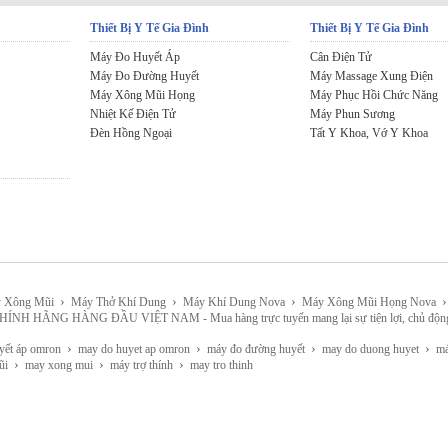
Thiết Bị Y Tế Gia Đình
Thiết Bị Y Tế Gia Đình
Máy Đo Huyết Áp
Cân Điện Tử
Máy Đo Đường Huyết
Máy Massage Xung Điện
Máy Xông Mũi Họng
Máy Phục Hồi Chức Năng
Nhiệt Kế Điện Tử
Máy Phun Sương
Đèn Hồng Ngoại
Tất Y Khoa, Vớ Y Khoa
›
›
›
›
 Xông Mũi
Máy Thở Khí Dung
Máy Khí Dung Nova
Máy Xông Mũi Họng Nova
HÀNG ĐẦU VIỆT NAM - Mua hàng trực tuyến mang lại sự tiện lợi, chủ động, lựa chọn 
›
›
›
›
yết áp omron
may do huyet ap omron
máy đo đường huyết
may do duong huyet
máy
›
›
›
ũi
may xong mui
máy trợ thính
may tro thinh