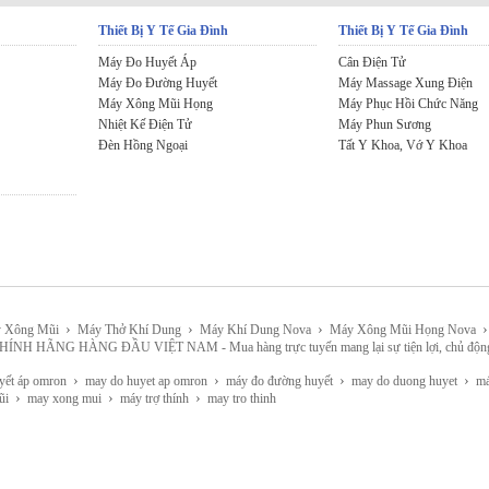
Thiết Bị Y Tế Gia Đình
Thiết Bị Y Tế Gia Đình
Máy Đo Huyết Áp
Cân Điện Tử
Máy Đo Đường Huyết
Máy Massage Xung Điện
Máy Xông Mũi Họng
Máy Phục Hồi Chức Năng
Nhiệt Kế Điện Tử
Máy Phun Sương
Đèn Hồng Ngoại
Tất Y Khoa, Vớ Y Khoa
›
›
›
›
 Xông Mũi
Máy Thở Khí Dung
Máy Khí Dung Nova
Máy Xông Mũi Họng Nova
HÀNG ĐẦU VIỆT NAM - Mua hàng trực tuyến mang lại sự tiện lợi, chủ động, lựa chọn 
›
›
›
›
yết áp omron
may do huyet ap omron
máy đo đường huyết
may do duong huyet
máy
›
›
›
ũi
may xong mui
máy trợ thính
may tro thinh