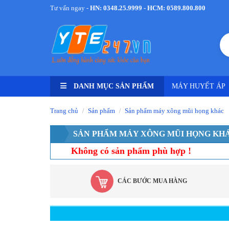
Tư vấn ngay -
HN: 0348.25.9999 - HCM: 0589.800.800
DANH MỤC SẢN PHẨM
MÁY HUYẾT ÁP
Trang chủ
Sản phẩm
Sản phẩm máy xông mũi họng khác
/
/
SẢN PHẨM MÁY XÔNG MŨI HỌNG KH
Không có sản phẩm phù hợp !
CÁC BƯỚC MUA HÀNG