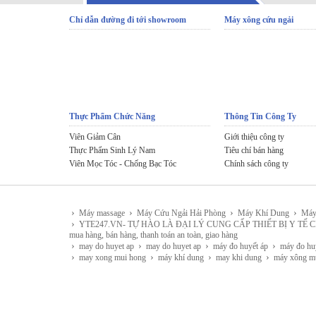
Chỉ dẫn đường đi tới showroom
Máy xông cứu ngải
Thực Phẩm Chức Năng
Thông Tin Công Ty
Viên Giảm Cân
Giới thiệu công ty
Thực Phẩm Sinh Lý Nam
Tiêu chí bán hàng
Viên Mọc Tóc - Chống Bạc Tóc
Chính sách công ty
›
›
›
›
Máy massage
Máy Cứu Ngải Hải Phòng
Máy Khí Dung
Máy
›
YTE247.VN- TỰ HÀO LÀ ĐẠI LÝ CUNG CẤP THIẾT BỊ Y TẾ CHÍNH HÃNG 
mua hàng, bán hàng, thanh toán an toàn, giao hàng
›
›
›
›
may do huyet ap
may do huyet ap
máy đo huyết áp
máy đo hu
›
›
›
›
may xong mui hong
máy khí dung
may khi dung
máy xông m