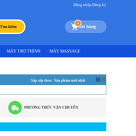
Đăng nhập
|
Đăng ký
0
Giỏ hàng
Tìm kiếm
MÁY TRỢ THÍNH
MÁY MASSAGE
Sắp xếp theo: Sản phẩm mới nhất
PHƯƠNG THỨC VẬN CHUYỂN