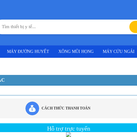
MÁY ĐƯỜNG HUYẾT
XÔNG MŨI HỌNG
MÁY CỨU NGẢI
ÁC
CÁCH THỨC THANH TOÁN
Hỗ trợ trực tuyến