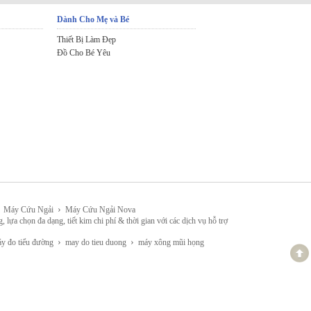
Dành Cho Mẹ và Bé
Thiết Bị Làm Đẹp
Đồ Cho Bé Yêu
›
Máy Cứu Ngải
Máy Cứu Ngải Nova
đa dạng, tiết kim chi phí & thời gian với các dịch vụ hỗ trợ
›
›
 đo tiểu đường
may do tieu duong
máy xông mũi họng