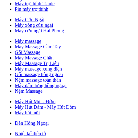
Máy trợ thính Tianle
Pin máy trợ thính
Máy Cứu Ngải
Máy xông cứu ngải
Máy cứu ngải Hải Phòng
Máy massage
Máy Massage Cầm Tay
Gối Massage
Máy Massage Chân
Máy Massage Trị Liệu
Máy massage xung điện
Gối massage hồng ngoại
Nệm massage toàn thân
Máy đấm lưng hồng ngoại
Nệm Massage
Máy Hút Mũi - Đờm
Máy Hút Đàm - Máy Hút Đờm
Máy hút mũi
Đèn Hồng Ngoại
Nhiệt kế điện tử