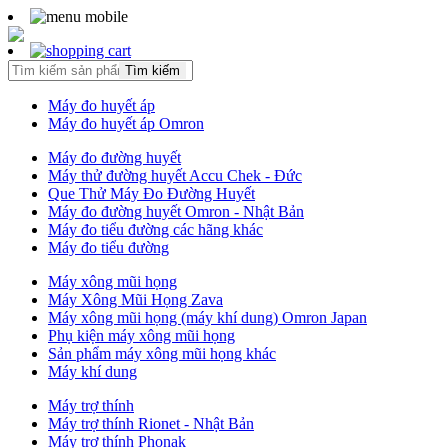
Tìm kiếm
Máy đo huyết áp
Máy đo huyết áp Omron
Máy đo đường huyết
Máy thử đường huyết Accu Chek - Đức
Que Thử Máy Đo Đường Huyết
Máy đo đường huyết Omron - Nhật Bản
Máy đo tiểu đường các hãng khác
Máy đo tiểu đường
Máy xông mũi họng
Máy Xông Mũi Họng Zava
Máy xông mũi họng (máy khí dung) Omron Japan
Phụ kiện máy xông mũi họng
Sản phẩm máy xông mũi họng khác
Máy khí dung
Máy trợ thính
Máy trợ thính Rionet - Nhật Bản
Máy trợ thính Phonak