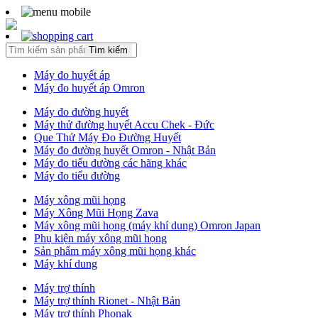
Tìm kiếm
Máy đo huyết áp
Máy đo huyết áp Omron
Máy đo đường huyết
Máy thử đường huyết Accu Chek - Đức
Que Thử Máy Đo Đường Huyết
Máy đo đường huyết Omron - Nhật Bản
Máy đo tiểu đường các hãng khác
Máy đo tiểu đường
Máy xông mũi họng
Máy Xông Mũi Họng Zava
Máy xông mũi họng (máy khí dung) Omron Japan
Phụ kiện máy xông mũi họng
Sản phẩm máy xông mũi họng khác
Máy khí dung
Máy trợ thính
Máy trợ thính Rionet - Nhật Bản
Máy trợ thính Phonak