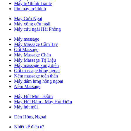
Máy trợ thính Tianle
Pin máy trợ thính
Máy Cứu Ngải
Máy xông cứu ngải
Máy cứu ngải Hải Phòng
Máy massage
Máy Massage Cầm Tay
Gối Massage
Máy Massage Chân
Máy Massage Trị Liệu
Máy massage xung điện
Gối massage hồng ngoại
Nệm massage toàn thân
Máy đấm lưng hồng ngoại
Nệm Massage
Máy Hút Mũi - Đờm
Máy Hút Đàm - Máy Hút Đờm
Máy hút mũi
Đèn Hồng Ngoại
Nhiệt kế điện tử