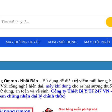
MÁY ĐƯỜNG HUYẾT
XÔNG MŨI HỌNG
MÁY CỨU NGẢI
ng
... Sử dụng để điều trị viêm mũi họng, 
Omron - Nhật Bản
Với công nghệ hiện đại,
máy khí dung
cho ra hạt sương thuố
sử dụng, an toàn và vệ sinh.
Công ty Thiết Bị Y Tế 247 VN -
xem chứng nhận đại lý chính thức)