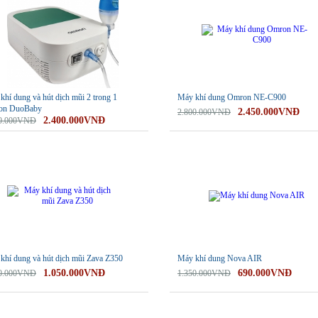
khí dung và hút dịch mũi 2 trong 1
Máy khí dung Omron NE-C900
on DuoBaby
2.450.000VNĐ
2.800.000VNĐ
2.400.000VNĐ
00.000VNĐ
-49%
khí dung và hút dịch mũi Zava Z350
Máy khí dung Nova AIR
1.050.000VNĐ
690.000VNĐ
00.000VNĐ
1.350.000VNĐ
-13%