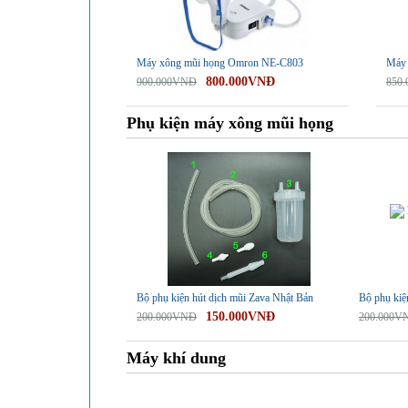
Máy xông mũi họng Omron NE-C803
Máy 
800.000VNĐ
900.000VNĐ
850
Phụ kiện máy xông mũi họng
-25%
-25%
Bộ phụ kiện hút dịch mũi Zava Nhật Bản
Bộ phụ kiệ
150.000VNĐ
200.000VNĐ
200.000V
Máy khí dung
-10%
-17%