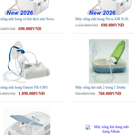
xông mũi họng và hút dịch mũi Nova
Máy xông mũi họng Nova AIR N-01
690.000VNĐ
1.350.000VNĐ
690.000VNĐ
50.000VNĐ
-20%
xông mũi họng Omron NE-C801
Máy xông hút mũi 2 trong 1 Dotha
1.090.000VNĐ
760.000VNĐ
50.000VNĐ
950.000VNĐ
-35%