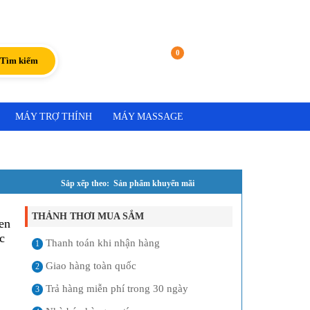
Đăng nhập
|
Đăng ký
0
Giỏ hàng
Tìm kiếm
MÁY TRỢ THÍNH
MÁY MASSAGE
Sắp xếp theo: Sản phẩm khuyến mãi
THẢNH THƠI MUA SẮM
hen
c
Thanh toán khi nhận hàng
1
Giao hàng toàn quốc
2
Trả hàng miễn phí trong 30 ngày
3