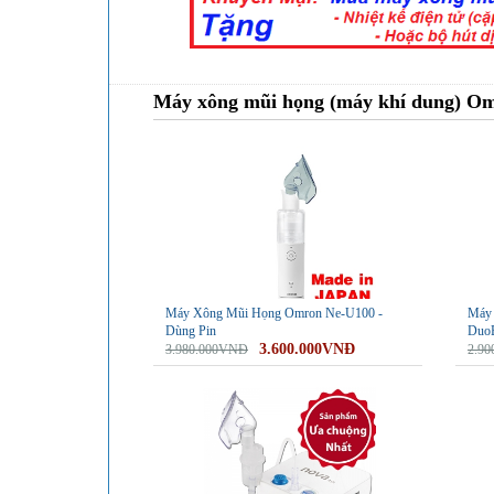
Máy xông mũi họng (máy khí dung) O
-10%
-17%
Máy Xông Mũi Họng Omron Ne-U100 -
Máy 
Dùng Pin
Duo
3.600.000VNĐ
3.980.000VNĐ
2.9
-49%
-49%