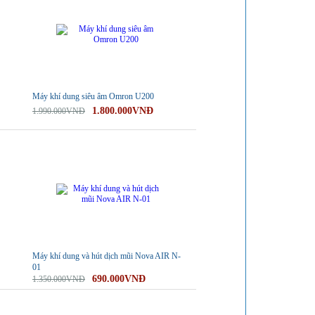
Máy khí dung siêu âm Omron U200
1.800.000VNĐ
1.990.000VNĐ
-49%
Máy khí dung và hút dịch mũi Nova AIR N-
01
690.000VNĐ
1.350.000VNĐ
-28%