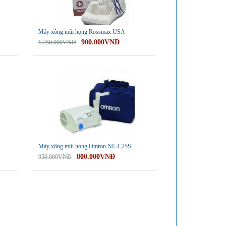
Máy xông mũi họng Rossmax USA
900.000VNĐ
1.250.000VNĐ
-16%
Máy xông mũi họng Omron NE-C25S
800.000VNĐ
950.000VNĐ