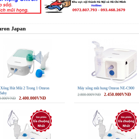
mron Japan
-13%
Xông Hút Mũi 2 Trong 1 Omron
Máy xông mũi họng Omron NE-C900
Baby
2.450.000VNĐ
2.800.000VNĐ
2.400.000VNĐ
00.000VNĐ
-49%