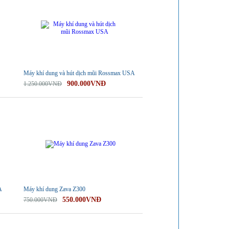
Máy khí dung và hút dịch mũi Rossmax USA
900.000VNĐ
1.250.000VNĐ
-27%
A
Máy khí dung Zava Z300
550.000VNĐ
750.000VNĐ