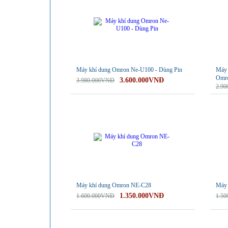
Máy khí dung Omron Ne-U100 - Dùng Pin
Máy 
Omr
3.600.000VNĐ
3.980.000VNĐ
2.9
-16%
-30%
Máy khí dung Omron NE-C28
Máy 
1.350.000VNĐ
1.600.000VNĐ
1.5
-49%
-49%