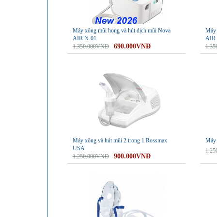
Máy xông mũi họng và hút dịch mũi Nova
Máy 
AIR N-01
AIR
690.000VNĐ
1.350.000VNĐ
1.3
-28%
-13%
Máy xông và hút mũi 2 trong 1 Rossmax
Máy 
USA
1.2
900.000VNĐ
1.250.000VNĐ
-11%
-41%