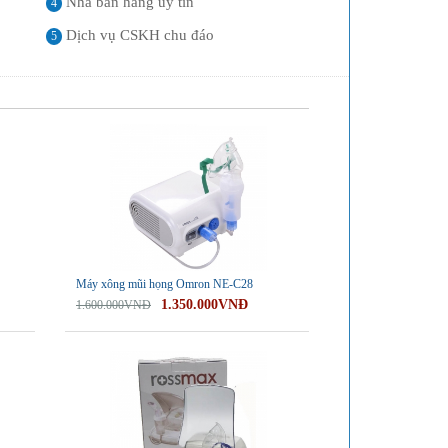
Nhà bán hàng uy tín
4
Dịch vụ CSKH chu đáo
5
-16%
Máy xông mũi họng Omron NE-C28
1.350.000VNĐ
1.600.000VNĐ
-28%