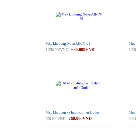
Máy khí dung Nova AIR N-01
Máy 
690.000VNĐ
1.350.000VNĐ
1.3
-23%
-35%
Máy khí dung và hút dịch mũi Dotha
Máy 
760.000VNĐ
990.000VNĐ
850
-25%
-25%