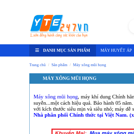
Tư vấn ngay -
HN: 0348.25.9999 - HCM: 0589.800.800
DANH MỤC SẢN PHẨM
MÁY HUYẾT ÁP
Trang chủ
Sản phẩm
Máy xông mũi họng
/
/
MÁY XÔNG MŨI HỌNG
Máy xông mũi họng
, máy khí dung Chính
hã
suyễn...một cách hiệu quả. Bảo hành 05 năm.
với kích thước siêu mịn và siêu nhỏ; máy dễ 
Nhà phân phối Chính thức tại Việt Nam.
(