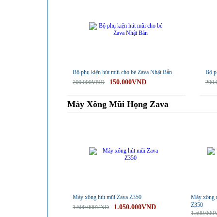
Bộ phụ kiện hút mũi cho bé Zava Nhật Bản
Bộ p
150.000VNĐ
200.000VNĐ
200
Máy Xông Mũi Họng Zava
-30%
-30%
Máy xông hút mũi Zava Z350
Máy xông m
Z350
1.050.000VNĐ
1.500.000VNĐ
1.500.00