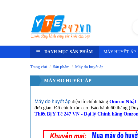
Tư vấn ngay -
HN: 0348.25.9999 - HCM: 0589.800.800
DANH MỤC SẢN PHẨM
MÁY HUYẾT ÁP
Trang chủ
Sản phẩm
Máy đo huyết áp
/
/
MÁY ĐO HUYẾT ÁP
Máy đo huyết áp
điện tử
chính hãng
Omron Nhật B
đơn
giản.
Độ chính xác cao. Bảo hành 60 tháng (Du
Thiết Bị Y Tế 247 VN - Đại lý Chính hãng Omron