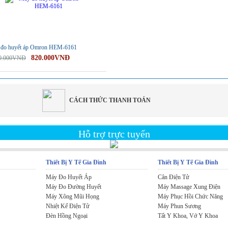
đo huyết áp Omron HEM-6161
820.000VNĐ
00.000VNĐ
CÁCH THỨC THANH TOÁN
Hỗ trợ trực tuyến
Thiết Bị Y Tế Gia Đình
Thiết Bị Y Tế Gia Đình
Máy Đo Huyết Áp
Cân Điện Tử
Máy Đo Đường Huyết
Máy Massage Xung Điện
Máy Xông Mũi Họng
Máy Phục Hồi Chức Năng
Nhiệt Kế Điện Tử
Máy Phun Sương
Đèn Hồng Ngoại
Tất Y Khoa, Vớ Y Khoa