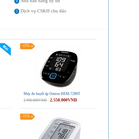
Nhà bán hàng uy tín
4
Dịch vụ CSKH chu đáo
5
-15%
Máy đo huyết áp Omron HEM-7280T
2.550.000VNĐ
2.990.000VNĐ
-15%