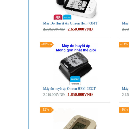
Máy Đo Huyết Áp Omron Hem-7361T
Máy 
2.650.000VNĐ
2.950.000VNĐ
2.6
-16%
-23%
Máy đo huyết áp Omron HEM-6232T
Máy 
1.850.000VNĐ
2.210.000VNĐ
2.1
-12%
-16%