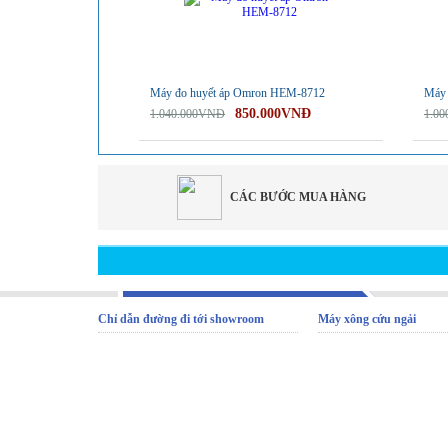
Máy đo huyết áp Omron HEM-8712
Máy 
850.000VNĐ
1.040.000VNĐ
1.0
CÁC BƯỚC MUA HÀNG
Chỉ dẫn đường đi tới showroom
Máy xông cứu ngải