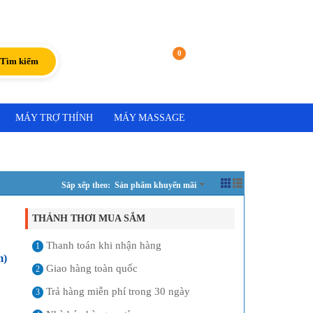
Đăng nhập
|
Đăng ký
0
Giỏ hàng
Tìm kiếm
MÁY TRỢ THÍNH
MÁY MASSAGE
Sắp xếp theo: Sản phẩm khuyến mãi
THẢNH THƠI MUA SẮM
Thanh toán khi nhận hàng
1
m)
Giao hàng toàn quốc
2
Trả hàng miễn phí trong 30 ngày
3