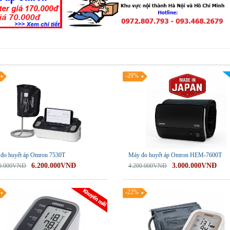
-29%
đo huyết áp Omron 7530T
Máy đo huyết áp Omron HEM-7600T
6.200.000VNĐ
3.000.000VNĐ
00.000VNĐ
4.200.000VNĐ
-22%