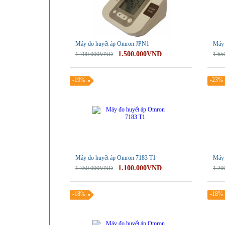
Máy đo huyết áp Omron JPN1
Máy 
1.500.000VNĐ
1.700.000VNĐ
1.6
-19%
-23%
Máy đo huyết áp Omron 7183 T1
Máy 
1.100.000VNĐ
1.350.000VNĐ
1.2
-18%
-18%