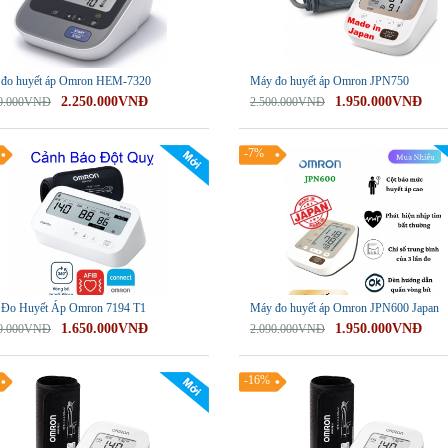
đo huyết áp Omron HEM-7320
Máy đo huyết áp Omron JPN750
2.250.000VNĐ
1.950.000VNĐ
60.000VNĐ
2.500.000VNĐ
-7%
Đo Huyết Áp Omron 7194 T1
Máy đo huyết áp Omron JPN600 Japan
1.650.000VNĐ
1.950.000VNĐ
50.000VNĐ
2.090.000VNĐ
-16%