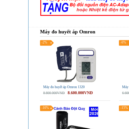
Máy đo huyết áp Omron
-2%
-6%
Máy đo huyết áp Omron 1320
Máy 
8.600.000VNĐ
8.800.000VNĐ
6.6
-10%
-15%