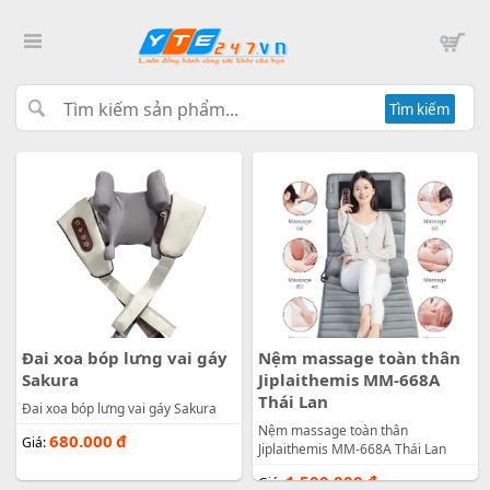
Tìm kiếm
Đai xoa bóp lưng vai gáy
Nệm massage toàn thân
Sakura
Jiplaithemis MM-668A
Thái Lan
Đai xoa bóp lưng vai gáy Sakura
Nệm massage toàn thân
680.000
đ
Giá:
Jiplaithemis MM-668A Thái Lan
1.500.000
đ
Giá: