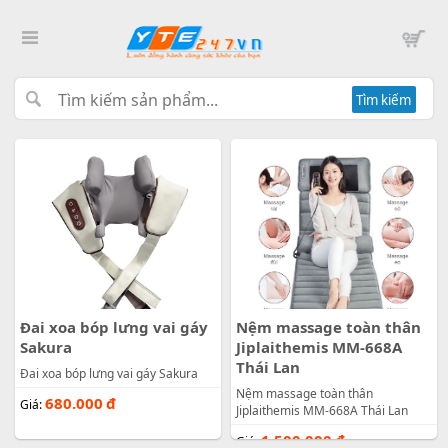
Tìm kiếm
Đai xoa bóp lưng vai gáy
Nệm massage toàn thân
Sakura
Jiplaithemis MM-668A
Thái Lan
Đai xoa bóp lưng vai gáy Sakura
Nệm massage toàn thân
680.000
đ
Giá:
Jiplaithemis MM-668A Thái Lan
1.500.000
đ
Giá: