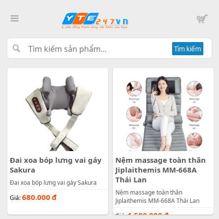
Tìm kiếm
Đai xoa bóp lưng vai gáy
Nệm massage toàn thân
Sakura
Jiplaithemis MM-668A
Thái Lan
Đai xoa bóp lưng vai gáy Sakura
Nệm massage toàn thân
680.000
đ
Giá:
Jiplaithemis MM-668A Thái Lan
1.500.000
đ
Giá: