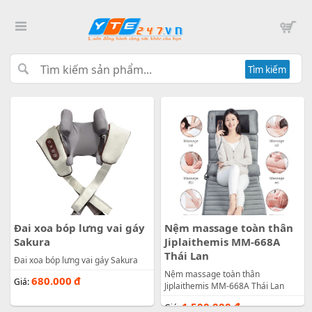
Tìm kiếm
Đai xoa bóp lưng vai gáy
Nệm massage toàn thân
Sakura
Jiplaithemis MM-668A
Thái Lan
Đai xoa bóp lưng vai gáy Sakura
Nệm massage toàn thân
680.000
đ
Giá:
Jiplaithemis MM-668A Thái Lan
1.500.000
đ
Giá: