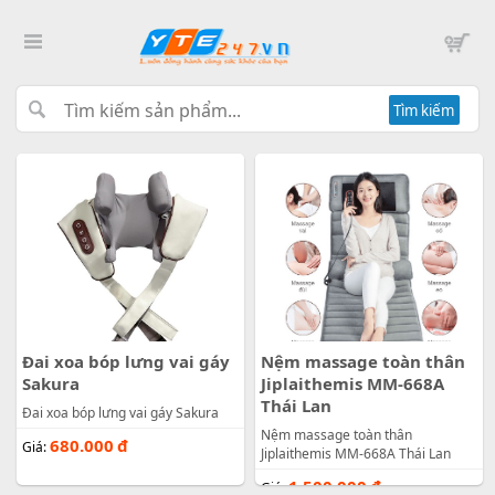
Tìm kiếm
Đai xoa bóp lưng vai gáy
Nệm massage toàn thân
Sakura
Jiplaithemis MM-668A
Thái Lan
Đai xoa bóp lưng vai gáy Sakura
Nệm massage toàn thân
680.000
đ
Giá:
Jiplaithemis MM-668A Thái Lan
1.500.000
đ
Giá: