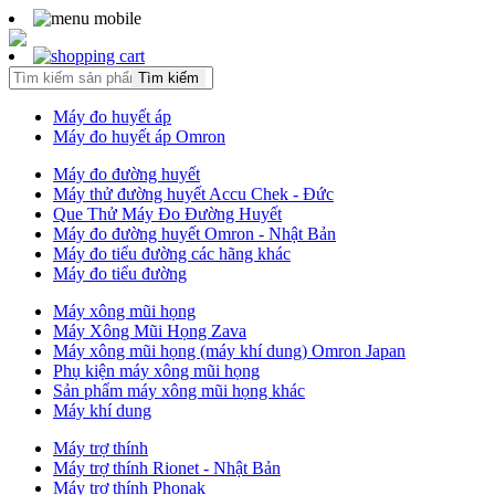
Tìm kiếm
Máy đo huyết áp
Máy đo huyết áp Omron
Máy đo đường huyết
Máy thử đường huyết Accu Chek - Đức
Que Thử Máy Đo Đường Huyết
Máy đo đường huyết Omron - Nhật Bản
Máy đo tiểu đường các hãng khác
Máy đo tiểu đường
Máy xông mũi họng
Máy Xông Mũi Họng Zava
Máy xông mũi họng (máy khí dung) Omron Japan
Phụ kiện máy xông mũi họng
Sản phẩm máy xông mũi họng khác
Máy khí dung
Máy trợ thính
Máy trợ thính Rionet - Nhật Bản
Máy trợ thính Phonak