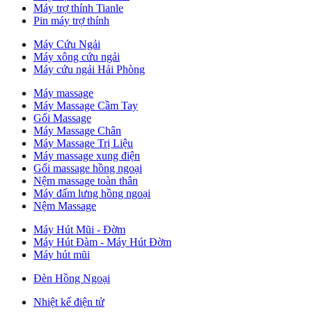
Máy trợ thính Tianle
Pin máy trợ thính
Máy Cứu Ngải
Máy xông cứu ngải
Máy cứu ngải Hải Phòng
Máy massage
Máy Massage Cầm Tay
Gối Massage
Máy Massage Chân
Máy Massage Trị Liệu
Máy massage xung điện
Gối massage hồng ngoại
Nệm massage toàn thân
Máy đấm lưng hồng ngoại
Nệm Massage
Máy Hút Mũi - Đờm
Máy Hút Đàm - Máy Hút Đờm
Máy hút mũi
Đèn Hồng Ngoại
Nhiệt kế điện tử