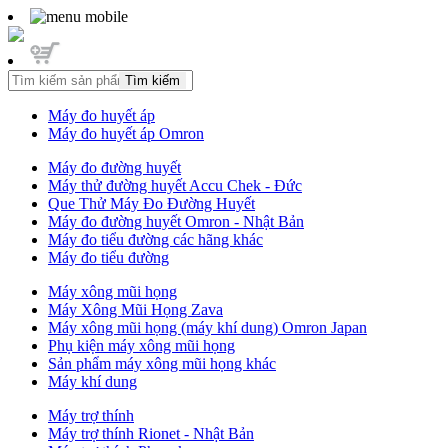
Tìm kiếm
Máy đo huyết áp
Máy đo huyết áp Omron
Máy đo đường huyết
Máy thử đường huyết Accu Chek - Đức
Que Thử Máy Đo Đường Huyết
Máy đo đường huyết Omron - Nhật Bản
Máy đo tiểu đường các hãng khác
Máy đo tiểu đường
Máy xông mũi họng
Máy Xông Mũi Họng Zava
Máy xông mũi họng (máy khí dung) Omron Japan
Phụ kiện máy xông mũi họng
Sản phẩm máy xông mũi họng khác
Máy khí dung
Máy trợ thính
Máy trợ thính Rionet - Nhật Bản