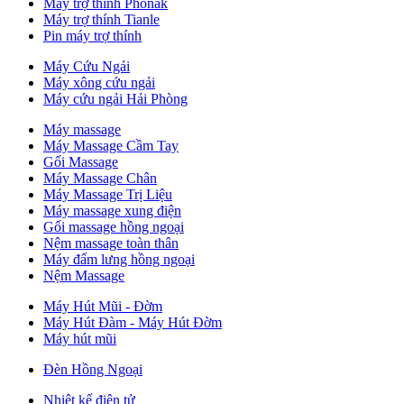
Máy trợ thính Phonak
Máy trợ thính Tianle
Pin máy trợ thính
Máy Cứu Ngải
Máy xông cứu ngải
Máy cứu ngải Hải Phòng
Máy massage
Máy Massage Cầm Tay
Gối Massage
Máy Massage Chân
Máy Massage Trị Liệu
Máy massage xung điện
Gối massage hồng ngoại
Nệm massage toàn thân
Máy đấm lưng hồng ngoại
Nệm Massage
Máy Hút Mũi - Đờm
Máy Hút Đàm - Máy Hút Đờm
Máy hút mũi
Đèn Hồng Ngoại
Nhiệt kế điện tử