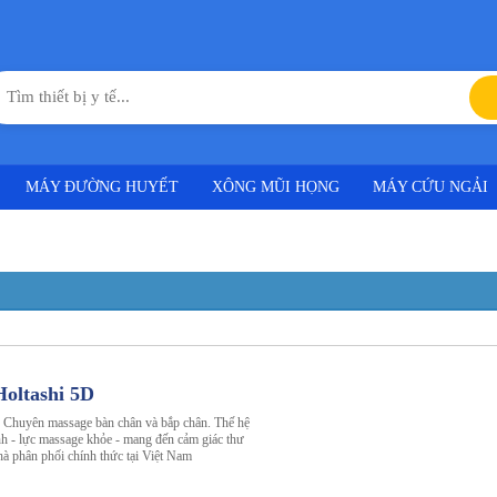
MÁY ĐƯỜNG HUYẾT
XÔNG MŨI HỌNG
MÁY CỨU NGẢI
oltashi 5D
 Chuyên massage bàn chân và bắp chân. Thế hệ
nh - lực massage khỏe - mang đến cảm giác thư
hà phân phối chính thức tại Việt Nam