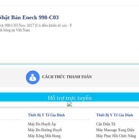
Nhật Bản Eneck 998-C03
ck 998-C03 New 2017 (Có điều khiển từ xa) - Y
h hãng tại Việt Nam.
CÁCH THỨC THANH TOÁN
Hỗ trợ trực tuyến
Thiết Bị Y Tế Gia Đình
Thiết Bị Y Tế Gia Đình
Máy Đo Huyết Áp
Cân Điện Tử
Máy Đo Đường Huyết
Máy Massage Xung Điện
Máy Xông Mũi Họng
Máy Phục Hồi Chức Năng