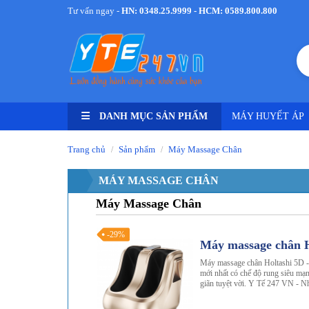
Tư vấn ngay -
HN: 0348.25.9999 - HCM: 0589.800.800
DANH MỤC SẢN PHẨM
MÁY HUYẾT ÁP
Trang chủ
Sản phẩm
Máy Massage Chân
/
/
MÁY MASSAGE CHÂN
Máy Massage Chân
-29%
Máy massage chân H
Máy massage chân Holtashi 5D -
mới nhất có chế độ rung siêu mạ
giãn tuyệt vời. Y Tế 247 VN - N