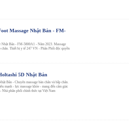
oot Massage Nhật Bản - FM-
e Nhật Bản - FM-5800A1 - Năm 2023. Massage
p chân. Thiết bị y tế 247 VN - Phân Phối độc quyền
oltashi 5D Nhật Bản
hật Bản - Chuyên massage bàn chân và bắp chân.
siêu mạnh - lực massage khỏe - mang đến cảm giác
- Nhà phân phối chính thức tại Việt Nam