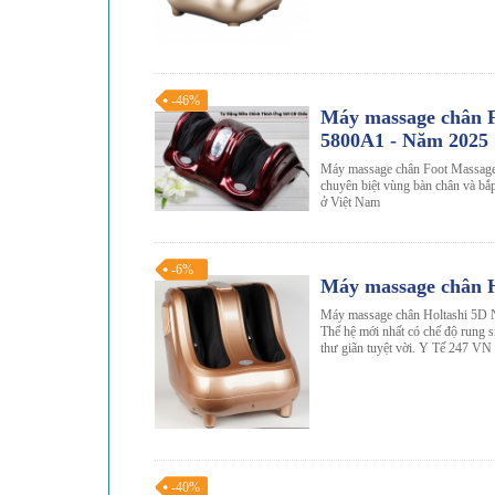
-46%
Máy massage chân F
5800A1 - Năm 2025
Máy massage chân Foot Massag
chuyên biệt vùng bàn chân và bắ
ở Việt Nam
-6%
Máy massage chân H
Máy massage chân Holtashi 5D N
Thế hệ mới nhất có chế độ rung 
thư giãn tuyệt vời. Y Tế 247 VN 
-40%