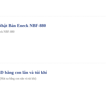
Nhật Bản Eneck NBF-880
eck NBF-880
 bằng con lăn và túi khí
Mát xa bằng con năn và túi khí)