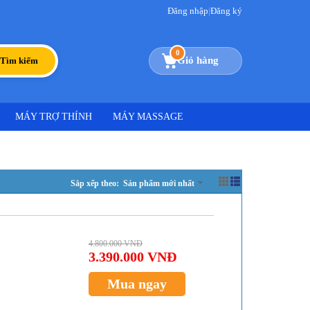
Đăng nhập
|
Đăng ký
0
Giỏ hàng
Tìm kiếm
MÁY TRỢ THÍNH
MÁY MASSAGE
Sắp xếp theo: Sản phẩm mới nhất
4.800.000 VNĐ
3.390.000 VNĐ
Mua ngay