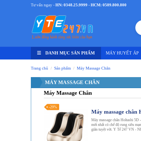
Tư vấn ngay -
HN: 0348.25.9999 - HCM: 0589.800.800
DANH MỤC SẢN PHẨM
MÁY HUYẾT ÁP
Trang chủ
Sản phẩm
Máy Massage Chân
/
/
MÁY MASSAGE CHÂN
Máy Massage Chân
-29%
Máy massage chân H
Máy massage chân Holtashi 5D -
mới nhất có chế độ rung siêu mạ
giãn tuyệt vời. Y Tế 247 VN - N