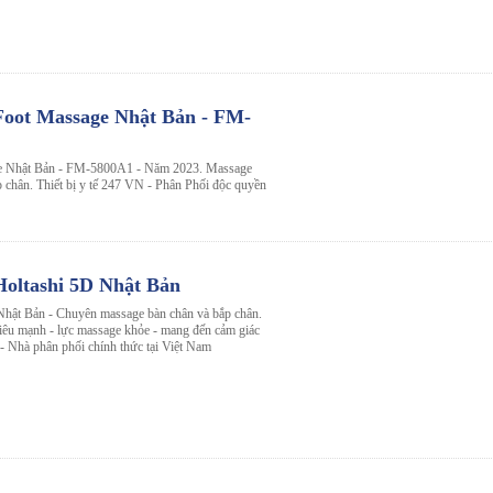
oot Massage Nhật Bản - FM-
e Nhật Bản - FM-5800A1 - Năm 2023. Massage
p chân. Thiết bị y tế 247 VN - Phân Phối độc quyền
oltashi 5D Nhật Bản
hật Bản - Chuyên massage bàn chân và bắp chân.
siêu mạnh - lực massage khỏe - mang đến cảm giác
- Nhà phân phối chính thức tại Việt Nam