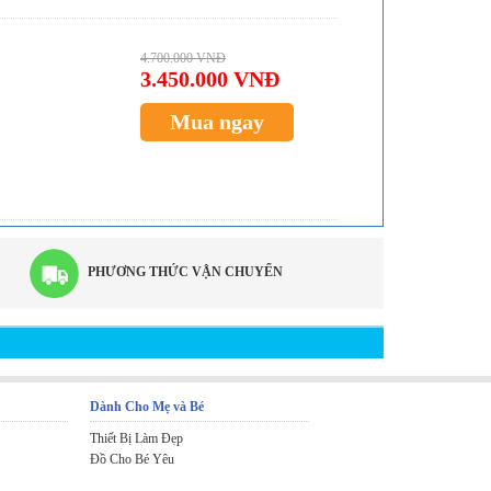
4.700.000 VNĐ
3.450.000 VNĐ
Mua ngay
PHƯƠNG THỨC VẬN CHUYỂN
Dành Cho Mẹ và Bé
Thiết Bị Làm Đẹp
Đồ Cho Bé Yêu