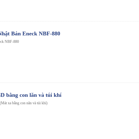
Nhật Bản Eneck NBF-880
eck NBF-880
 bằng con lăn và túi khí
Mát xa bằng con năn và túi khí)