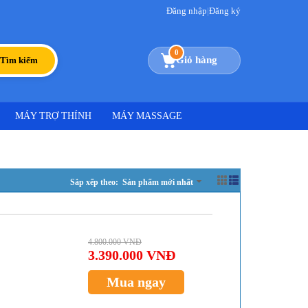
Đăng nhập
|
Đăng ký
0
Giỏ hàng
Tìm kiếm
MÁY TRỢ THÍNH
MÁY MASSAGE
Sắp xếp theo: Sản phẩm mới nhất
4.800.000 VNĐ
3.390.000 VNĐ
Mua ngay