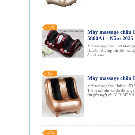
-46%
Máy massage chân F
5800A1 - Năm 2025
Máy massage chân Foot Massag
chuyên biệt vùng bàn chân và bắ
ở Việt Nam
-6%
Máy massage chân H
Máy massage chân Holtashi 5D N
Thế hệ mới nhất có chế độ rung 
thư giãn tuyệt vời. Y Tế 247 VN 
-40%