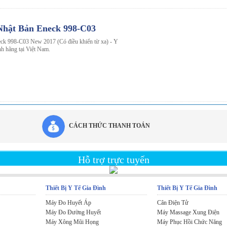
Nhật Bản Eneck 998-C03
ck 998-C03 New 2017 (Có điều khiển từ xa) - Y
h hãng tại Việt Nam.
CÁCH THỨC THANH TOÁN
Hỗ trợ trực tuyến
Thiết Bị Y Tế Gia Đình
Thiết Bị Y Tế Gia Đình
Máy Đo Huyết Áp
Cân Điện Tử
Máy Đo Đường Huyết
Máy Massage Xung Điện
Máy Xông Mũi Họng
Máy Phục Hồi Chức Năng