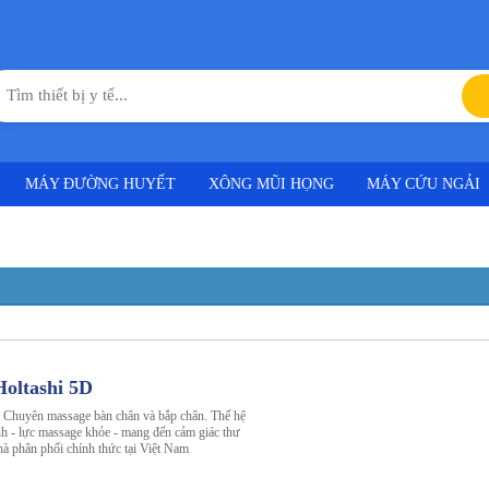
MÁY ĐƯỜNG HUYẾT
XÔNG MŨI HỌNG
MÁY CỨU NGẢI
oltashi 5D
 Chuyên massage bàn chân và bắp chân. Thế hệ
nh - lực massage khỏe - mang đến cảm giác thư
hà phân phối chính thức tại Việt Nam