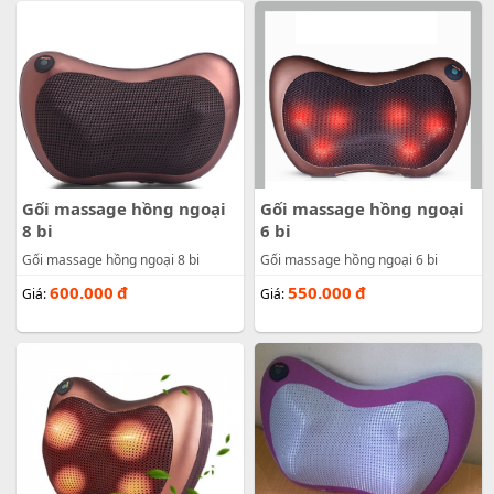
Gối massage hồng ngoại
Gối massage hồng ngoại
8 bi
6 bi
Gối massage hồng ngoại 8 bi
Gối massage hồng ngoại 6 bi
600.000
đ
550.000
đ
Giá:
Giá: