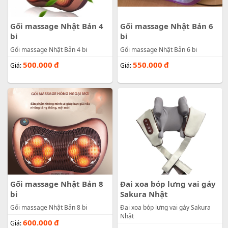
Gối massage Nhật Bản 4
Gối massage Nhật Bản 6
bi
bi
Gối massage Nhật Bản 4 bi
Gối massage Nhật Bản 6 bi
500.000
đ
550.000
đ
Giá:
Giá:
Gối massage Nhật Bản 8
Đai xoa bóp lưng vai gáy
bi
Sakura Nhật
Gối massage Nhật Bản 8 bi
Đai xoa bóp lưng vai gáy Sakura
Nhật
600.000
đ
Giá: